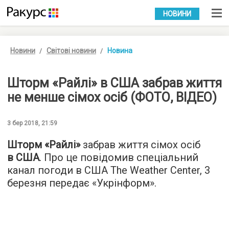
УКР
РУС
НОВИНИ
Новини
Світові новини
Новина
Шторм «Райлі» в США забрав життя
не менше сімох осіб (ФОТО, ВІДЕО)
3 бер 2018, 21:59
Шторм «Райлі»
забрав життя сімох осіб
в США
. Про це повідомив спеціальний
канал погоди в США The Weather Center, 3
березня передає «
Укрінформ
».