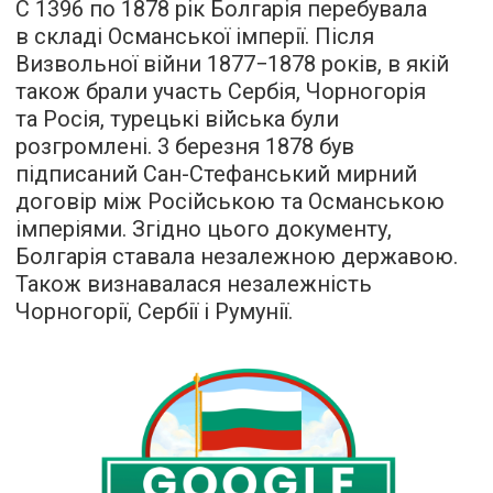
C 1396 по 1878 рік Болгарія перебувала
в складі Османської імперії. Після
Визвольної війни 1877−1878 років, в якій
також брали участь Сербія, Чорногорія
та Росія, турецькі війська були
розгромлені. 3 березня 1878 був
підписаний Сан-Стефанський мирний
договір між Російською та Османською
імперіями. Згідно цього документу,
Болгарія ставала незалежною державою.
Також визнавалася незалежність
Чорногорії, Сербії і Румунії.