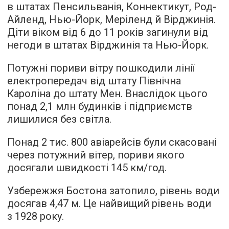
в штатах Пенсильванія, Коннектикут, Род-
Айленд, Нью-Йорк, Меріленд й Вірджинія.
Діти віком від 6 до 11 років загинули від
негоди в штатах Вірджинія та Нью-Йорк.
Потужні пориви вітру пошкодили лінії
електропередач від штату Північна
Кароліна до штату Мен. Внаслідок цього
понад 2,1 млн будинків і підприємств
лишилися без світла.
Понад 2 тис. 800 авіарейсів були скасовані
через потужний вітер, пориви якого
досягали швидкості 145 км/год.
Узбережжя Бостона затопило, рівень води
досягав 4,47 м. Це найвищий рівень води
з 1928 року.