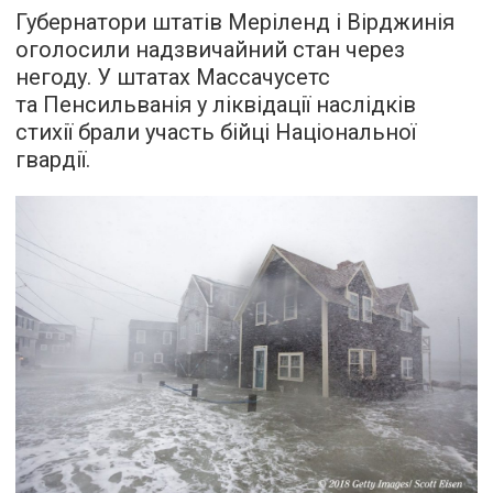
Губернатори штатів Меріленд і Вірджинія
оголосили надзвичайний стан через
негоду. У штатах Массачусетс
та Пенсильванія у ліквідації наслідків
стихії брали участь бійці Національної
гвардії.