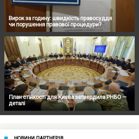
Вирок за годину: швидкість правосуддя
чи порушення правової процедури?
План стійкості для Києва затвердила РНБО —
деталі
НОВИНИ ПАРТНЕРІВ