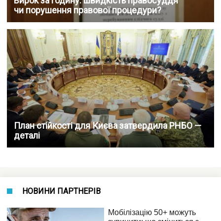
Вирок за годину: швидкість правосуддя
чи порушення правової процедури?
План стійкості для Києва затвердила РНБО —
деталі
НОВИНИ ПАРТНЕРІВ