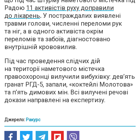
що під час штурму наметового містечка під
Радою
11 активістів руху доправили
до лікарень
.
У постраждалих виявлені
травми голови, численні переломи рук
та ніг, а в одного активіста окрім
переломів та забоїв, діагностовано
внутрішній крововилив.
Під час проведення слідчих дій
на території наметового містечка
правоохоронці вилучили вибухівку: дев’ять
гранат РГД-5, запали, «коктейлі Молотова»
та п’ять димових мін. Всі вилучені речові
докази направлені на експертизу.
Джерело:
Ракурс