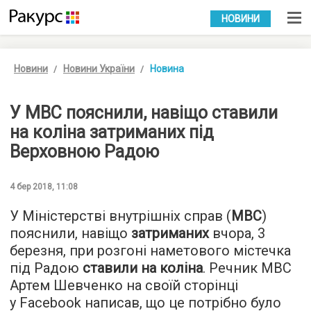
УКР
РУС
НОВИНИ
Новини
Новини України
Новина
У МВС пояснили, навіщо ставили
на коліна затриманих під
Верховною Радою
4 бер 2018, 11:08
У Міністерстві внутрішніх справ (
МВС
)
пояснили, навіщо
затриманих
вчора, 3
березня, при розгоні наметового містечка
під Радою
ставили на коліна
. Речник МВС
Артем Шевченко на своїй сторінці
у Facebook написав, що це потрібно було