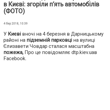
в Києві: згоріли п’ять автомобілів
(ФОТО)
4 бер 2018, 10:39
У
Києві
вночі на 4 березня в Дарницькому
районі на
підземній парковці
на вулиці
Єлизавети Човдар сталася масштабна
пожежа,
Про це повідомляє dtp.kiev.uaв
Facebook.