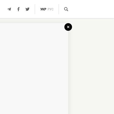
УКР
РУС