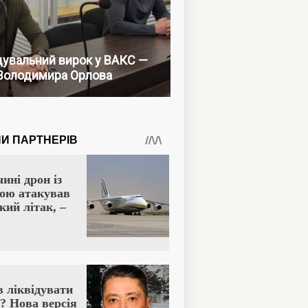
увальний вирок у ВАКС —
Володимира Орлова