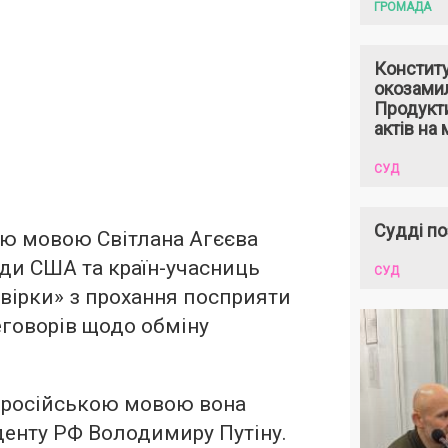
ГРОМАДА
Констит
окозами
Продукти
актів на 
СУД
Судді по
ою мовою Світлана Агєєва
ди США та країн-учасниць
СУД
вірки» з прохання посприяти
еговорів щодо обміну
 російською мовою вона
енту РФ Володимиру Путіну.