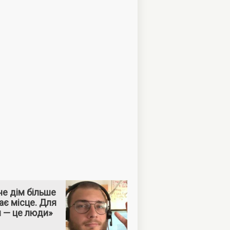
е дім більше
ає місце. Для
м — це люди»