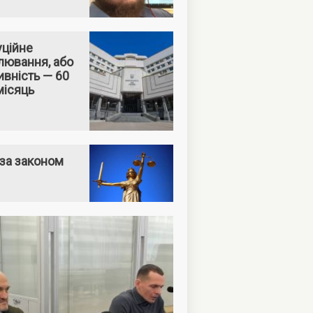
уційне
лювання, або
вність — 60
місяць
за законом