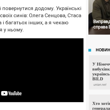
і повернутися додому. Українські
своїх синів: Олега Сенцова, Стаса
Виправд
 і багатьох інших, а я чекаю
справа 
я у ньому.