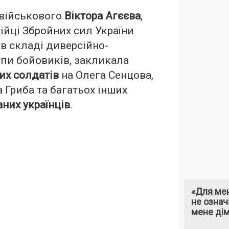
 військового
Віктора Агєєва
,
ійці Збройних сил України
 в складі диверсійно-
упи бойовиків, закликала
их солдатів
на Олега Сенцова,
 Гриба та багатьох інших
них українців
.
«Для мен
не означ
мене ді