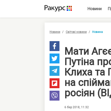
Новини
П
Новини
Світові новини
Новина
Мати Агє
Путіна пр
Клиха та 
на спійма
росіян (В
6 бер 2018, 11:32