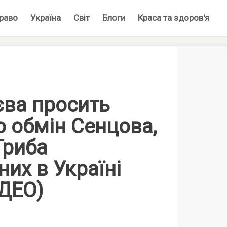
раво
Україна
Світ
Блоги
Краса та здоров'я
єва просить
о обмін Сенцова,
Гриба
них в Україні
ІДЕО)