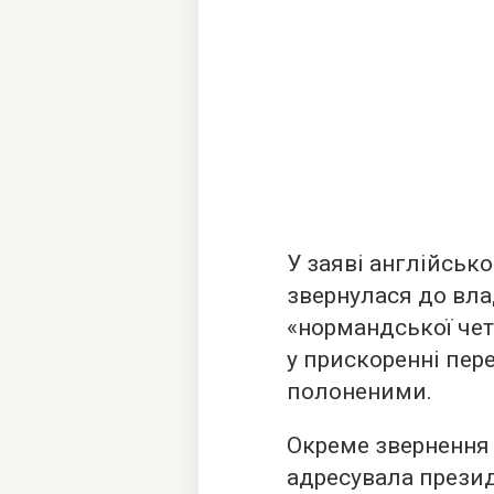
У заяві англійськ
звернулася до вла
«нормандської чет
у прискоренні пер
полоненими.
Окреме звернення
адресувала презид