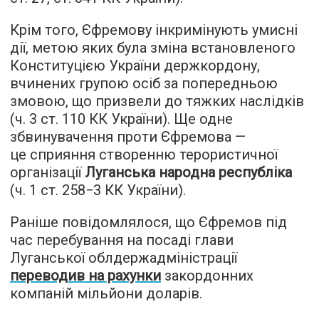
Крім того, Єфремову інкримінують умисні
дії, метою яких була зміна встановленого
Конституцією України держкордону,
вчинених групою осіб за попередньою
змовою, що призвели до тяжких наслідків
(ч. 3 ст. 110 КК України). Ще одне
збвинувачення проти Єфремова —
це сприяння створенню терористичної
організації
Луганська народна республіка
(ч. 1 ст. 258−3 КК України).
Раніше повідомлялося, що Єфремов під
час перебування на посаді глави
Луганської облдержадміністрації
переводив на рахунки
закордонних
компаній мільйони доларів.