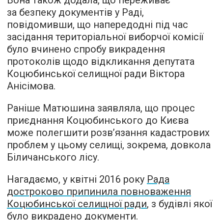
Вона також додала, що переживає
за безпеку документів у Раді,
повідомивши, що напередодні під час
засідання територіальної виборчої комісії
було вчинено спробу викрадення
протоколів щодо відкликання депутата
Коцюбинської селищної ради Віктора
Анісімова.
Раніше Матюшина заявляла, що процес
приєднання Коцюбинського до Києва
може полегшити розв’язання кадастрових
проблем у цьому селищі, зокрема, довкола
Біличанського лісу.
Нагадаємо, у квітні 2016 року
Рада
достроково припинила повноваження
Коцюбинської селищної ради
, з будівлі якої
було викрадено документи.