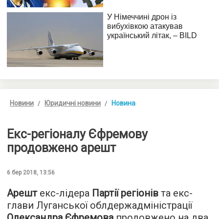
Новини
Юридичні новини
Новина
Екс-регіоналу Єфремову
продовжено арешт
6 бер 2018, 13:56
Арешт
екс-лідера
Партії регіонів
та екс-
глави Луганської облдержадміністрації
Олександра Єфремова
продовжено на два