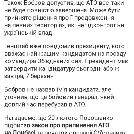
Також Бобров допустив, що АТО все-таки
не буде повністю завершена. Може бути
прийнято рішення про її продовження
на певних територіях, які непідконтрольні
українській владі.
Генштаб вже повідомив президенту, кого
вважає найкращим кандидатом на посаду
командира Об'єднаних сил. Президент має
затвердити кандидатуру сьогодні або ж
завтра, 7 березня.
Бобров не назвав ім’я кандидата, але
уточнив, що це бойовий генерал, який
довгий час перебував в АТО.
Нагадаємо, що 20 лютого Порошенко
підписав
закон про припинення АТО
на Донбасі
та початок операції Об'єднаних