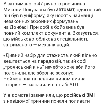
У затриманого 47-річного росіянина
Миколи Покусаєва був
автомат
, одягнений
він був в уніформу, яку носять найманці
незаконних збройних формувань
на Донбасі. При собі в бойовика був
повний комплект документів. Вказується,
що військово-облікова спеціальність
затриманого — механік водій.
«Дивний набір для стажиста, який вільно
вештається на передовій, такий собі
„троянський кінь“ начебто хоче аби його
полонили, але зброї не закопує.
Неймовірна та певним чином дивна
історія», — зазначили в штабі АТО.
У відомстві зазначили, що
російські ЗМІ
з невідомої причини почали поливати