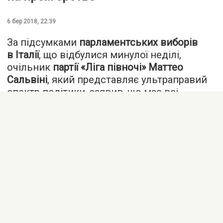
6 бер 2018, 22:39
За підсумками
парламентських виборів
в Італії
, що відбулися минулої неділі,
очільник
партії «Ліга півночі» Маттео
Сальвіні
, який представляє ультраправий
спектр політики, заявив, що має всі
підстави вважати себе кандидатом
на посаду
прем'єр-міністра
. Про
це повідомляє
Reuters
.