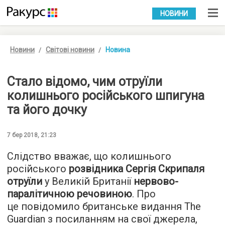
УКР
РУС
НОВИНИ
Новини
Світові новини
Новина
Стало відомо, чим отруїли
колишнього російського шпигуна
та його дочку
7 бер 2018, 21:23
Слідство вважає, що колишнього
російського
розвідника Сергія Скрипаля
отруїли
у Великій Британії
нервово-
паралітичною речовиною
. Про
це повідомило британське видання
The
Guardian
з посиланням на свої джерела,