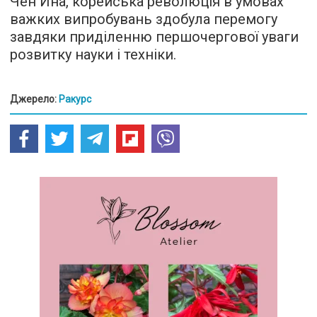
Чен Ина, корейська революція в умовах
важких випробувань здобула перемогу
завдяки приділенню першочергової уваги
розвитку науки і техніки.
Джерело:
Ракурс