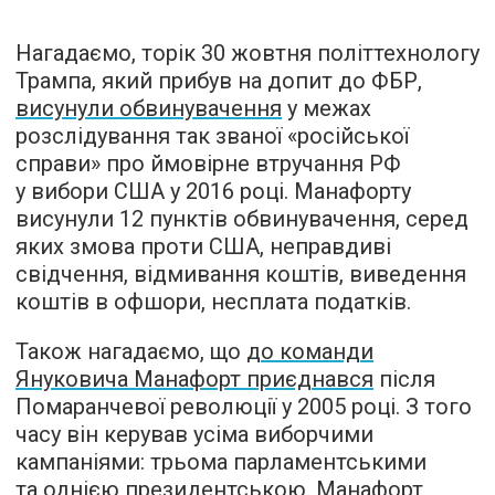
Нагадаємо, торік 30 жовтня політтехнологу
Трампа, який прибув на допит до ФБР,
висунули обвинувачення
у межах
розслідування так званої «російської
справи» про ймовірне втручання РФ
у вибори США у 2016 році. Манафорту
висунули 12 пунктів обвинувачення, серед
яких змова проти США, неправдиві
свідчення, відмивання коштів, виведення
коштів в офшори, несплата податків.
Також нагадаємо, що
до команди
Януковича Манафорт приєднався
після
Помаранчевої революції у 2005 році. З того
часу він керував усіма виборчими
кампаніями: трьома парламентськими
та однією президентською. Манафорт