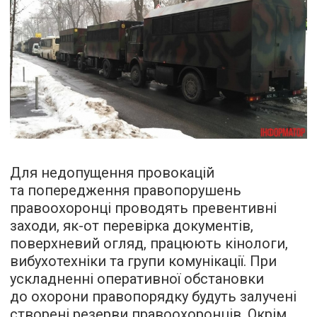
Для недопущення провокацій
та попередження правопорушень
правоохоронці проводять превентивні
заходи, як-от перевірка документів,
поверхневий огляд, працюють кінологи,
вибухотехніки та групи комунікації. При
ускладненні оперативної обстановки
до охорони правопорядку будуть залучені
створені резерви правоохоронців. Окрім