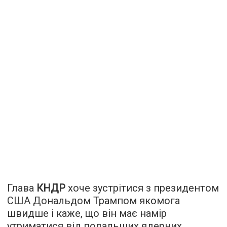
Глава
КНДР
хоче зустрітися з президентом
США Дональдом Трампом якомога
швидше і каже, що він має намір
утриматися від подальших ядерних