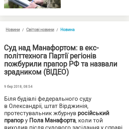
Новини
Світові новини
Новина
Суд над Манафортом: в екс-
політтехнога Партії регіонів
пожбурили прапор РФ та назвали
зрадником (ВІДЕО)
9 бер 2018, 08:54
Біля будівлі федерального суду
в Олександрії, штат Вірджинія,
протестувальник жбурнув
російський
прапор
у
Пола Манафорта
, коли той
виходив після судового засідання у справі