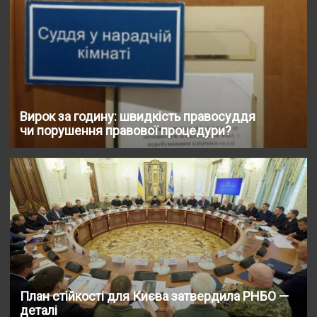
Вирок за годину: швидкість правосуддя
чи порушення правової процедури?
План стійкості для Києва затвердила РНБО —
деталі