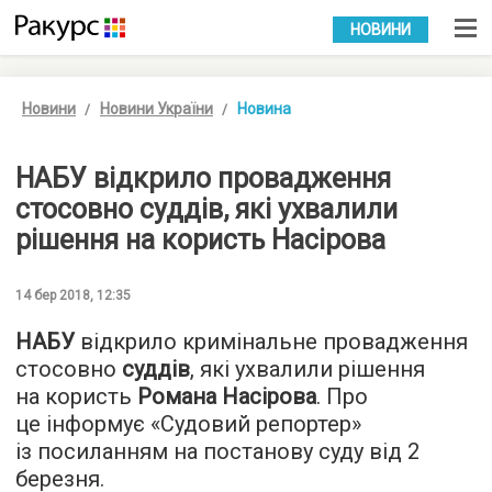
УКР
РУС
НОВИНИ
Новини
Новини України
Новина
НАБУ відкрило провадження
стосовно суддів, які ухвалили
рішення на користь Насірова
14 бер 2018, 12:35
НАБУ
відкрило кримінальне провадження
стосовно
суддів
, які ухвалили рішення
на користь
Романа Насірова
. Про
це інформує «
Судовий репортер
»
із посиланням на постанову суду від 2
березня.