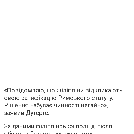
«Повідомляю, що Філіппіни відкликають
свою ратифікацію Римського статуту.
Рішення набуває чинності негайно», —
заявив Дутерте.
За даними філіппінської поліції, після
обрання Дутерте президентом