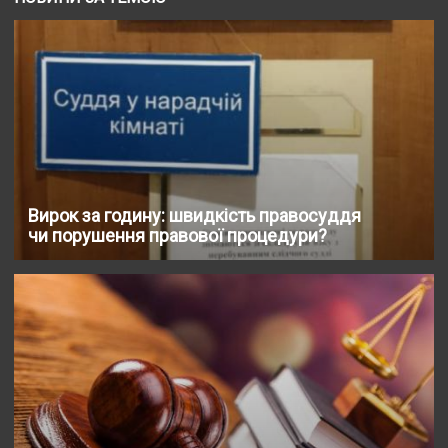
Вирок за годину: швидкість правосуддя
чи порушення правової процедури?