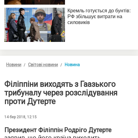
Новини
Світові новини
Новина
Філіппіни виходять з Гаазького
трибуналу через розслідування
проти Дутерте
14 бер 2018, 12:15
Президент Філіппін Родріго Дутерте
заявив, що його країна виходить