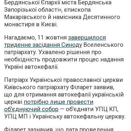
Бердянської Єпархії міста Бердянська
Запорізької області», єпископа
Макарівського й намісника Десятинного
монастиря в Києві.
Нагадаємо, 11 жовтня
завершилося
триденне засідання Синоду
Вселенського
патріархату. Ухвалено рішення про
необхідність продовжити процес надання
Україні автокефалії.
Патріарх Української православної церкви
Київського патріархату Філарет заявив,
що для отримання автокефалії українській
церкві
потрібно лише провести
об'єднуючий собор
— об'єднати УПЦ КП,
УПЦ МП і Українську автокефальну церкву.
Філарет зазначив, що дата проведення