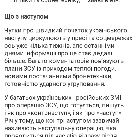
літаки та бронетехніку, — заявив він.
Що з наступом
Чутки про швидкий початок українського
наступу циркулюють у пресі та соцмережах
ось уже кілька тижнів, але останніми
днями інформації про це стає дедалі
більше. Багато коментаторів пов’язують
плани ЗСУ із приходом теплої погоди,
новими постачаннями бронетехніки,
готовністю ударного угруповання.
У багатьох українських і російських ЗМІ
про операцію ЗСУ, що готується, пишуть
і як про «контрнаступ», і як про «наступ».
Річ у тому, що контрнаступом зазвичай
називають наступальну операцію, яка
проводиться під час або відразу після