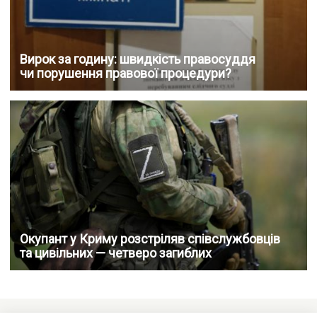
Вирок за годину: швидкість правосуддя
чи порушення правової процедури?
Окупант у Криму розстріляв співслужбовців
та цивільних — четверо загиблих