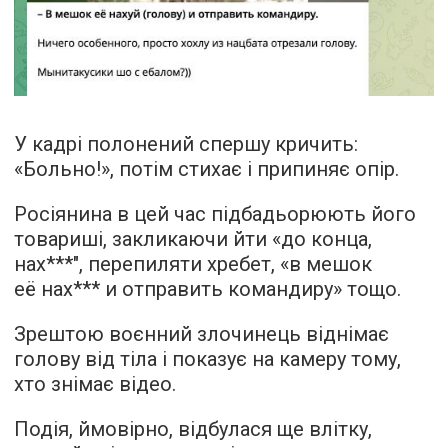
У кадрі полонений спершу кричить:
«Больно!», потім стихає і припиняє опір.
Росіянина в цей час підбадьорюють його
товариші, закликаючи йти «до конца,
нах***", перепиляти хребет, «в мешок
её нах*** и отправить командиру» тощо.
Зрештою воєнний злочинець віднімає
голову від тіла і показує на камеру тому,
хто знімає відео.
Подія, ймовірно, відбулася ще влітку,