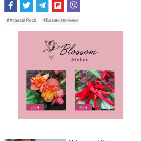
#Агресія Росії
#Воєнні злочини