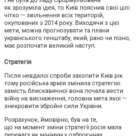
і не була до ладу сформульована
як зрозуміла ідея, то Київ пояснив свої цілі
чітко — звільнення всіх територій,
окупованих з 2014 року. Виходячи з цієї
мети, можна прогнозувати та плани
українського генштабу, який, рано чи пізно,
має розпочати великий наступ.
Стратегія
Після невдалої спроби захопити Київ рік
тому російська армія змінила стратегію:
замість блискавичної вона почала вести
війну на виснаження, головна мета якої —
знекровити збройні сили України.
Розрахунок, ймовірно, був на те,
що на момент зміни стратегії росія мала
перевагу як мінімум у озброєннях,