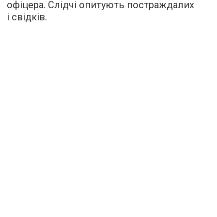
офіцера. Слідчі опитують постраждалих
і свідків.