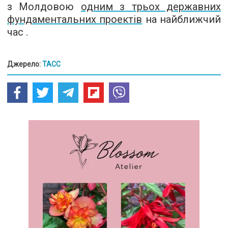
з Молдовою
одним з трьох державних
фундаментальних проектів
на найближчий
час .
Джерело:
ТАСС