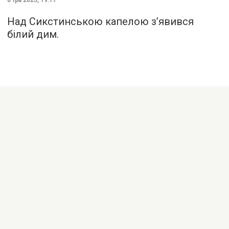
Над Сикстинською капелою з’явився
білий дим.