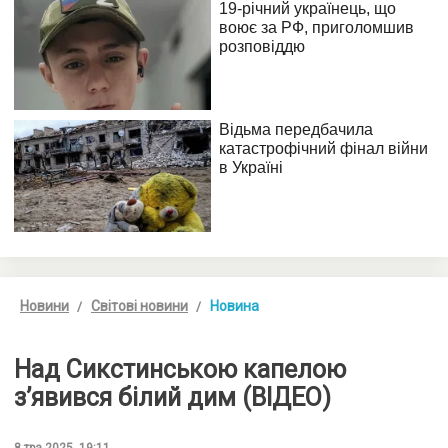
Новини
Світові новини
Новина
Над Сикстинською капелою
з’явився білий дим (ВІДЕО)
8 тра 2025, 19:11