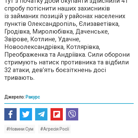
Тут з початку доби окупанти здійснили 41
спробу потіснити наших захисників
із займаних позицій у районах населених
пунктів Олександропіль, Єлизаветівка,
Гродівка, Миролюбівка, Даченське,
Звірове, Котлине, Удачне,
Новоолександрівка, Котлярівка,
Преображенка та Андріївка. Сили оборони
стримують натиск противника та відбили
32 атаки, дев’ять боєзіткнень досі
тривають.
Джерело:
Ракурс
#Новини Сум
#Агресія Росії