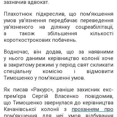
зазначив адвокат.
Плахотнюк підкреслив, що пом'якшення
умов ув'язнення передбачає переведення
ув'язненого на ділянку соцреабілітації,
а також збільшення кількості
короткострокових побачень.
Водночас, він додав, що за наявними
у нього даними керівництво колонії хоче
в закритому режимі у період свят скликати
спеціальну комісію і відмовити
Тимошенко у пом'якшенні умов.
Як писав «Ракурс», раніше захисник екс-
прем'єра Сергій Власенко повідомив,
що Тимошенко звернулася до керівництва
Качанівської колонії з
проханням про
пом'якшення для неї умов відбування