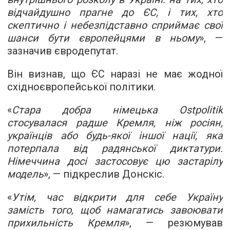
відчайдушно прагне до ЄС, і тих, хто
скептично і небезпідставно сприймає свої
шанси бути європейцями в ньому
», —
зазначив євродепутат.
Він визнав, що ЄС наразі не має жодної
східноєвропейської політики.
«
Стара добра німецька Ostpolitik
стосувалася радше Кремля, ніж росіян,
українців або будь-якої іншої нації, яка
потерпала від радянської диктатури.
Німеччина досі застосовує цю застарілу
модель
», — підкреслив Донскіс.
«
Утім, час відкрити для себе Україну
замість того, щоб намагатись завоювати
прихильність Кремля
», — резюмував