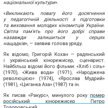
національної культури
».
«
Викликають повагу його досягнення
у педагогічній діяльності з підготовки
та виховання молодих кіномитців України.
Світла пам'ять про його добрі справи
назавжди залишиться у серцях
нащадків
», — заявив голова уряду.
Як відомо, Григорій Кохан — радянський
і український кінорежисер, сценарист.
Найбільш відомі його фільми: «Хліб і сіль»
(1970), «Жива вода» (1971), «Народжена
революцією» (1974), «Ярослав Мудрий»
(1981), «Циганка Аза» (1987) та ін.
Як писав «Ракурс», минулого року
помер
російський кінорежисер Петро
Тодоровський
.