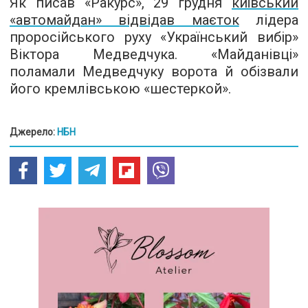
Як писав «Ракурс», 29 грудня
київський
«автомайдан» відвідав маєток
лідера
проросійського руху «Український вибір»
Віктора Медведчука. «Майданівці»
поламали Медведчуку ворота й обізвали
його кремлівською «шестеркой».
Джерело:
НБН