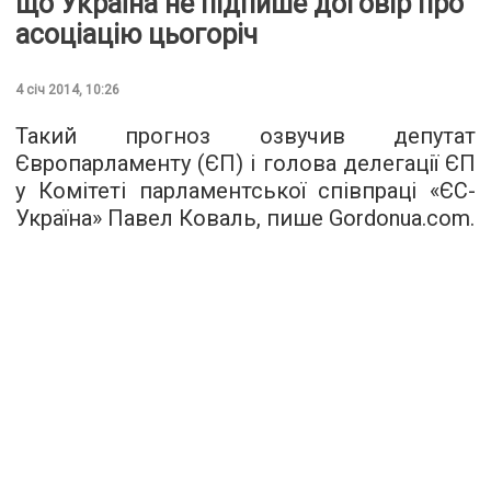
що Україна не підпише договір про
асоціацію цьогоріч
4 січ 2014, 10:26
Такий прогноз озвучив депутат
Європарламенту (ЄП) і голова делегації ЄП
у Комітеті парламентської співпраці «ЄС-
Україна» Павел Коваль, пише Gordonua.com.