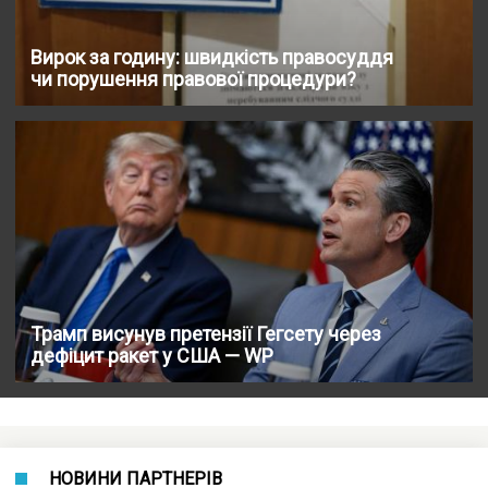
Вирок за годину: швидкість правосуддя
чи порушення правової процедури?
Трамп висунув претензії Гегсету через
дефіцит ракет у США — WP
НОВИНИ ПАРТНЕРІВ