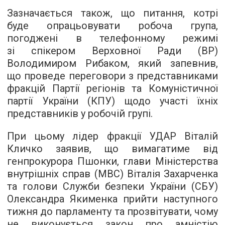
Зазначається також, що питання, котрі
буде опрацьовувати робоча група,
погоджені в телефонному режимі
зі спікером Верховної Ради (ВР)
Володимиром Рибаком, який запевнив,
що проведе переговори з представниками
фракцій Партії регіонів та Комуністичної
партії України (КПУ) щодо участі їхніх
представників у робочій групі.
При цьому лідер фракції УДАР Віталій
Кличко заявив, що вимагатиме від
генпрокурора Пшонки, глави Міністерства
внутрішніх справ (МВС) Віталія Захарченка
та голови Служби безпеки України (СБУ)
Олександра Якименка прийти наступного
тижня до парламенту та прозвітувати, чому
не виконується закон про амністію