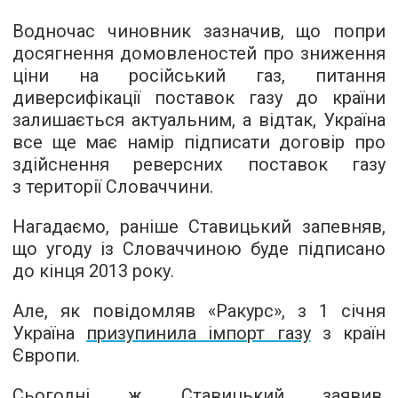
Водночас чиновник зазначив, що попри
досягнення домовленостей про зниження
ціни на російський газ, питання
диверсифікації поставок газу до країни
залишається актуальним, а відтак, Україна
все ще має намір підписати договір про
здійснення реверсних поставок газу
з території Словаччини.
Нагадаємо, раніше Ставицький запевняв,
що угоду із Словаччиною буде підписано
до кінця 2013 року.
Але, як повідомляв «Ракурс», з 1 січня
Україна
призупинила імпорт газу
з країн
Європи.
Сьогодні ж Ставицький заявив,