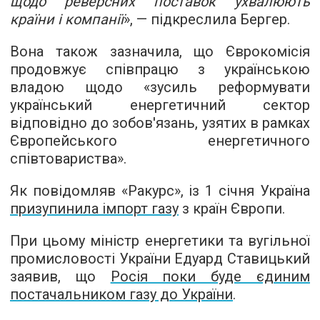
щодо реверсних поставок ухвалюють
країни і компанії
», — підкреслила Бергер.
Вона також зазначила, що Єврокомісія
продовжує співпрацю з українською
владою щодо «зусиль реформувати
український енергетичний сектор
відповідно до зобов'язань, узятих в рамках
Європейського енергетичного
співтовариства».
Як повідомляв «Ракурс», із 1 січня Україна
призупинила імпорт газу
з країн Європи.
При цьому міністр енергетики та вугільної
промисловості України Едуард Ставицький
заявив, що
Росія поки буде єдиним
постачальником газу до України
.