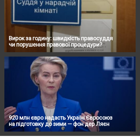
Вирок за годину: швидкість правосуддя
чи порушення правової процедури?
920 млн євро надасть Україні Євроcоюз
на підготовку до зими — фон дер Ляєн