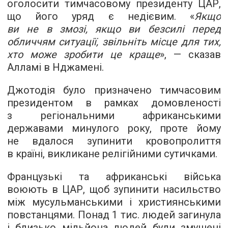
оголосити тимчасовому президенту ЦАР,
що його уряд є недієвим. «
Якщо
ви не в змозі, якщо ви безсилі перед
обличчям ситуації, звільніть місце для тих,
хто може зробити це краще
», — сказав
Алламі в Нджамені.
Джотодія було призначено тимчасовим
президентом в рамках домовленості
з регіональними африканськими
державами минулого року, проте йому
не вдалося зупинити кровопролиття
в країні, викликане релігійними сутичками.
Французькі та африканські війська
воюють в ЦАР, щоб зупинити насильство
між мусульманськими і християнськими
повстанцями. Понад 1 тис. людей загинула
і близько мільйона людей були змушені