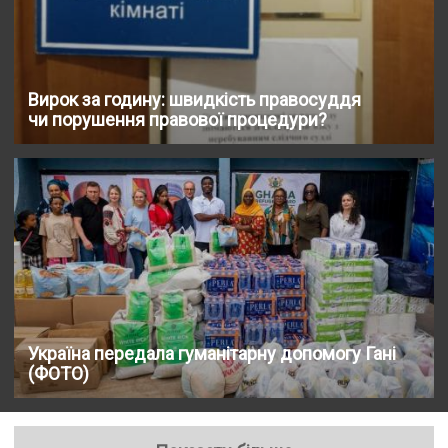
Вирок за годину: швидкість правосуддя
чи порушення правової процедури?
Україна передала гуманітарну допомогу Гані
(ФОТО)