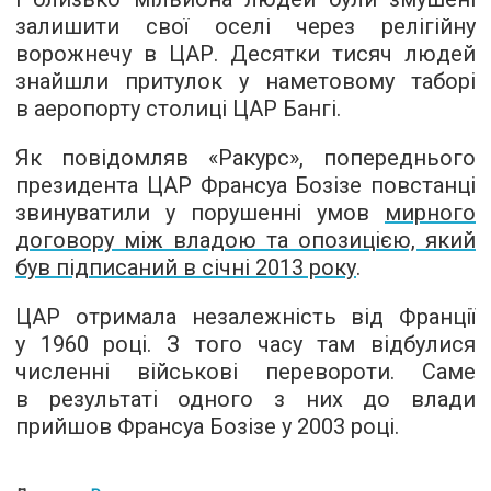
залишити свої оселі через релігійну
ворожнечу в ЦАР. Десятки тисяч людей
знайшли притулок у наметовому таборі
в аеропорту столиці ЦАР Бангі.
Як повідомляв «Ракурс», попереднього
президента ЦАР Франсуа Бозізе
повстанці
звинуватили у порушенні умов
мирного
договору між владою та опозицією, який
був підписаний в січні 2013 року
.
ЦАР отримала незалежність від Франції
у 1960 році. З того часу там відбулися
численні військові перевороти. Саме
в результаті одного з них до влади
прийшов Франсуа Бозізе у 2003 році.