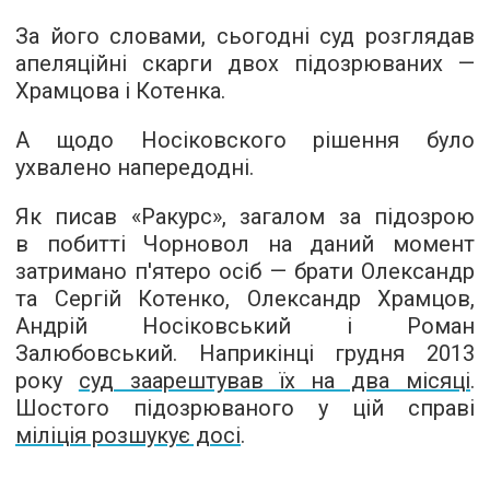
За його словами, сьогодні суд розглядав
апеляційні скарги двох підозрюваних —
Храмцова і Котенка.
А щодо Носіковского рішення було
ухвалено напередодні.
Як писав «Ракурс», загалом за підозрою
в побитті Чорновол на даний момент
затримано п'ятеро осіб — брати Олександр
та Сергій Котенко, Олександр Храмцов,
Андрій Носіковський і Роман
Залюбовський. Наприкінці грудня 2013
року
суд заарештував їх на два місяці
.
Шостого підозрюваного у цій справі
міліція розшукує досі
.