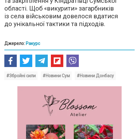
та закріплення у Кіндратівці Сумської
області. Щоб «викурити» загарбників
із села військовим довелося вдатися
до унікальної тактики та підходів.
Джерело:
Ракурс
#Збройні сили
#Новини Сум
#Новини Донбасу