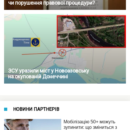
чи порушення правової процедури?
ЗСУ уразили міст у Новоазовську
на окупованій Донеччині
НОВИНИ ПАРТНЕРІВ