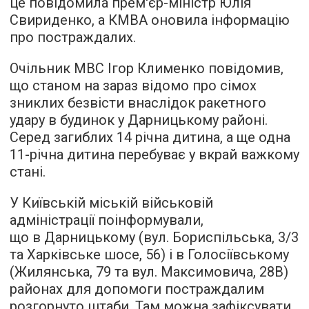
це повідомила прем'єр-міністр Юлія
Свириденко, а КМВА оновила інформацію
про постраждалих.
Очільник МВС Ігор Клименко повідомив,
що станом на зараз відомо про сімох
зниклих безвісти внаслідок ракетного
удару в будинок у Дарницькому районі.
Серед загиблих 14 річна дитина, а ще одна
11-річна дитина перебуває у вкрай важкому
стані.
У Київській міській військовій
адміністрації поінформували,
що в Дарницькому (вул. Бориспільська, 3/3
та Харківське шосе, 56) і в Голосіївському
(Жилянська, 79 та вул. Максимовича, 28В)
районах для допомоги постраждалим
розгорнуто штаби. Там можна зафіксувати