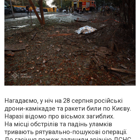
Нагадаємо, у ніч на 28 серпня російські
дрони-камікадзе та ракети били по Києву.
Наразі відомо про вісьмох загиблих.
На місці обстрілів та падінь уламків
тривають рятувально-пошукові операції.
До гасіння пожеж залучили авіацію ДСНС.