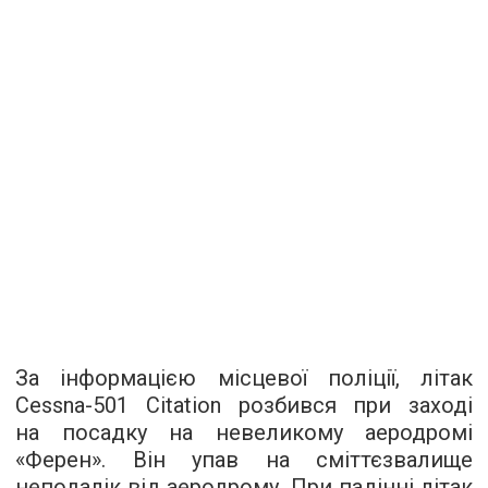
За інформацією місцевої поліції, літак
Cessna-501 Citation розбився при заході
на посадку на невеликому аеродромі
«Ферен». Він упав на сміттєзвалище
неподалік від аеродрому. При падінні літак