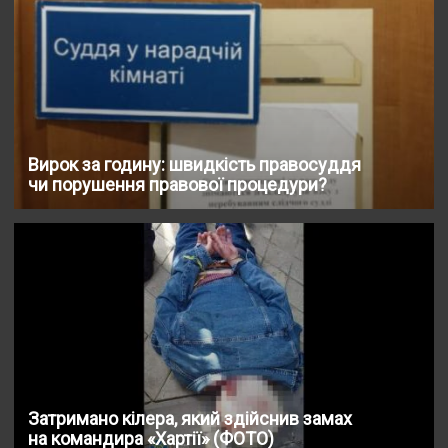
Вирок за годину: швидкість правосуддя
чи порушення правової процедури?
Затримано кілера, який здійснив замах
на командира «Хартії» (ФОТО)