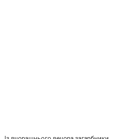
Із вчорашнього вечора загарбники