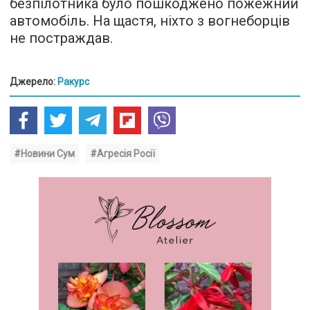
безпілотника було пошкоджено пожежний
автомобіль. На щастя, ніхто з вогнеборців
не постраждав.
Джерело:
Ракурс
#Новини Сум
#Агресія Росії