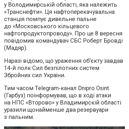
у Володимирській області, яка належить
«Транснефти». Ця нафтоперекачувальна
станція помпує дивельне пальне
до «Московського кільцевого
нафтопродуктопроводу». Про це 8 вересня
повідомив командувач СБС Роберт Бровді
(Мадяр).
Наразі відомо, що ураження об'єкту завдав
14-й полк Сил безпілотних систем
Збройних сил України.
Тим часом Telegram-канал Dnipro Osint
(Гарбуз) поінформував, що в ході атаки
на НПС «Второво» у Владимирскій області
уразили щонайменше два резервуари
з пальним.