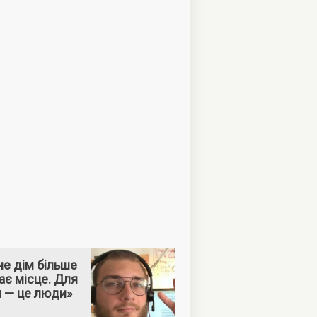
е дім більше
ає місце. Для
м — це люди»