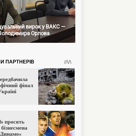
увальний вирок у ВАКС —
Володимира Орлова