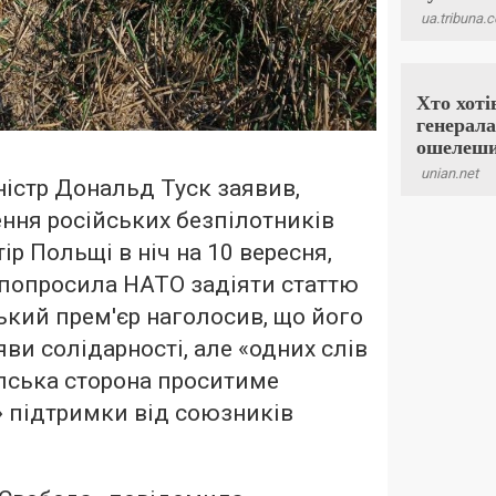
ністр Дональд Туск заявив,
ння російських безпілотників
ір Польщі в ніч на 10 вересня,
 попросила НАТО задіяти статтю
ький прем'єр наголосив, що його
ияви солідарності, але «одних слів
олська сторона проситиме
» підтримки від союзників