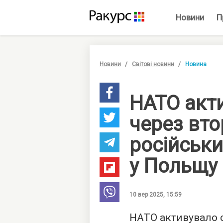
Новини
П
Новини
Світові новини
Новина
НАТО акт
через вто
російськи
у Польщу
10 вер 2025, 15:59
НАТО активувало с