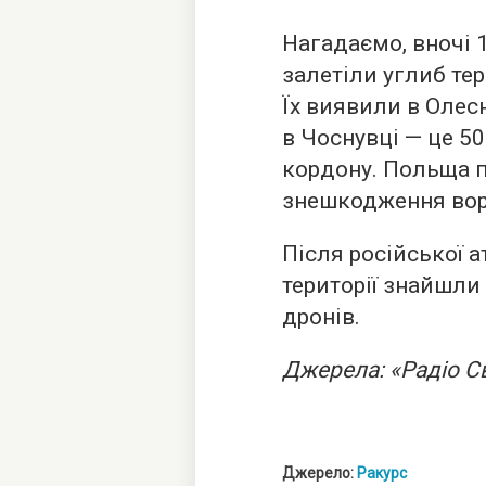
Нагадаємо, вночі 
залетіли углиб тер
Їх виявили в Олесн
в Чоснувці — це 5
кордону. Польща п
знешкодження вор
Після російської а
території знайшли
дронів.
Джерела: «Радіо С
Джерело:
Ракурс