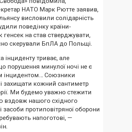
 Свобода» повідомила,
екретар НАТО Марк Рютте заявив,
льянсу висловили солідарність
удили поведінку країни-
к генсек на став стверджувати,
сно скерували БпЛА до Польщі.
а інциденту триває, але
що порушення минулої ночі не є
м інцидентом… Союзники
і захищати кожний сантиметр
орії. Ми будемо уважно стежити
єю вздовж нашого східного
і засоби протиповітряної оборони
ребувають напоготові, —
ін.