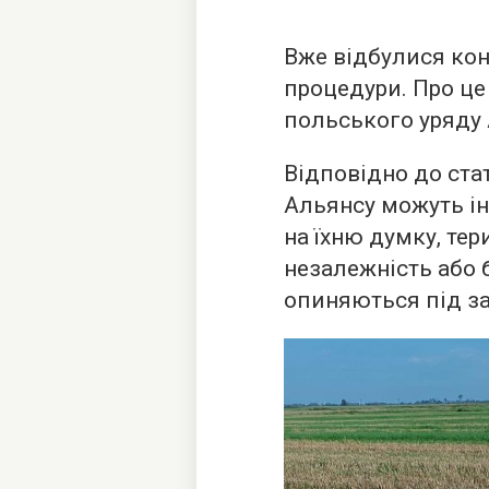
Вже відбулися конс
процедури. Про це
польського уряду 
Відповідно до ста
Альянсу можуть ін
на їхню думку, тер
незалежність або 
опиняються під з