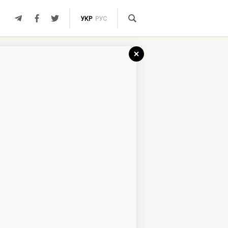
УКР
РУС