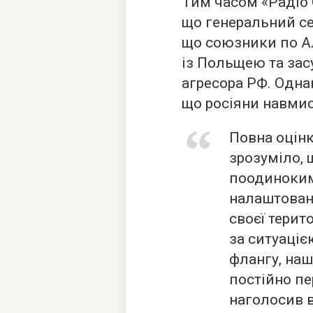
Тим часом «Радіо
що генеральний с
що союзники по А
із Польщею та зас
агресора РФ. Одна
що росіяни навми
Повна оцінк
зрозуміло, 
поодиноки
налаштован
своєї терит
за ситуаці
флангу, наш
постійно пе
наголосив в