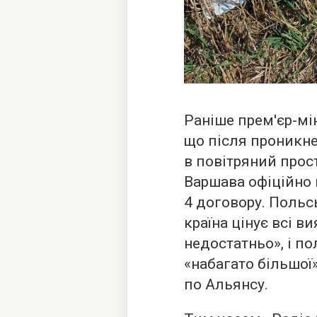
Раніше прем'єр-мі
що після проникне
в повітряний прост
Варшава офіційно
4 договору. Польс
країна цінує всі в
недостатньо», і п
«набагато більшої
по Альянсу.