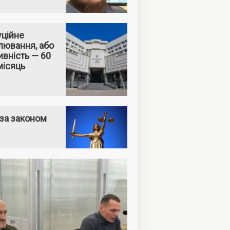
уційне
лювання, або
вність — 60
місяць
за законом