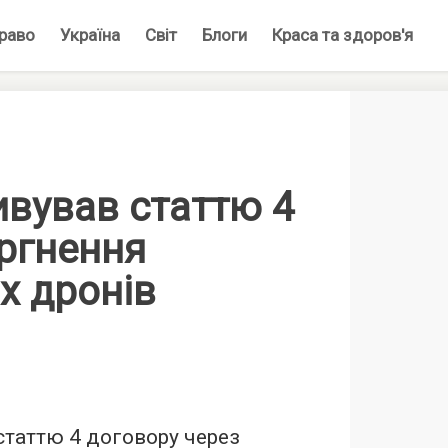
раво
Україна
Світ
Блоги
Краса та здоров'я
ивував статтю 4
ргнення
х дронів
таттю 4 договору через