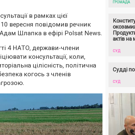
ГРОМАДА
ультації в рамках цієї
Констит
 10 вересня повідомив речник
окозами
Адам Шлапка в ефірі Polsat News.
Продукти
актів на 
тті 4 НАТО, держави-члени
СУД
іціювати консультації, коли,
иторіальна цілісність, політична
Судді по
безпека когось з членів
агрозою.
СУД