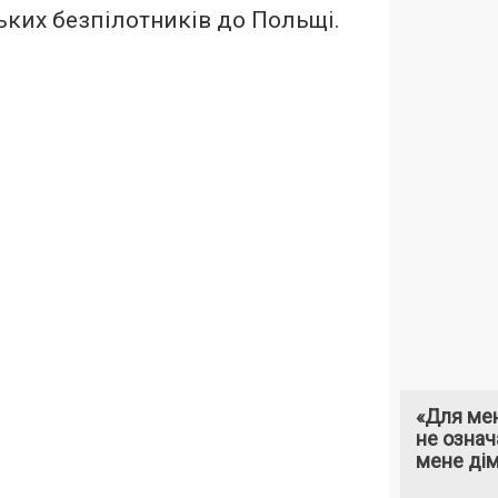
ьких безпілотників до Польщі.
«Для мен
не означ
мене ді