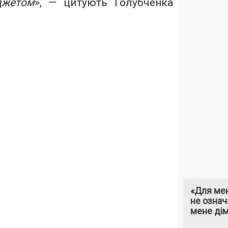
джетом
», — цитують Голубченка
«Для мен
не означ
мене ді