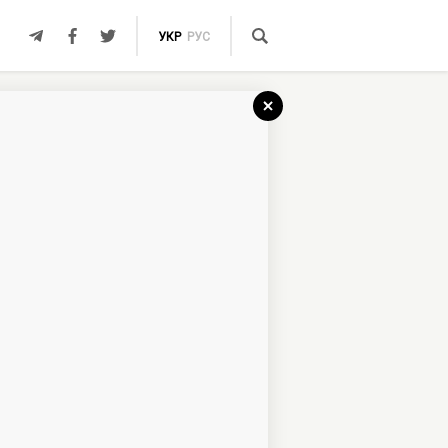
УКР
РУС