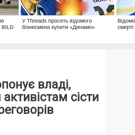
понує владі,
й активістам сісти
ереговорів