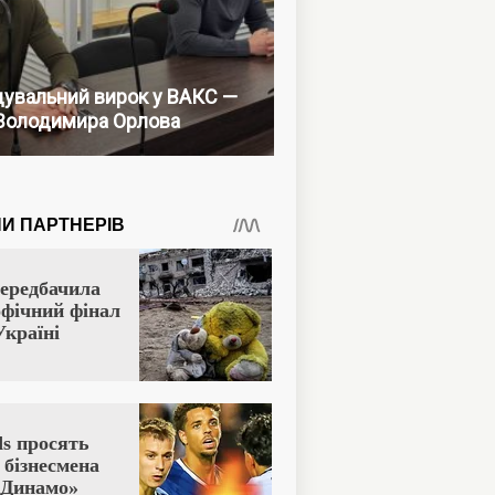
увальний вирок у ВАКС —
Володимира Орлова