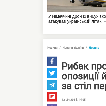
Новини
Новини України
Новина
Рибак про
опозиції 
за стіл п
13 січ 2014, 14:05