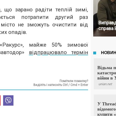
, що зарано радіти теплій зимі,
ється потрапити другий раз
Виправд
 місто не зможуть очистити від
справа 
ких опадів.
«Ракурс», майже 50% зимової
вавтодор»
відпрацювало термін
Помітили помилку?
Виділіть і натисніть Ctrl / Cmd + Enter