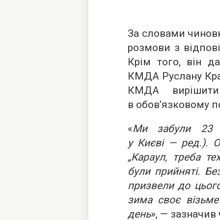
За словами чиновн
розмови з відпов
Крім того, він д
КМДА Руслану Кра
КМДА вирішит
в обов’язковому п
«
Ми забули 23 б
у Києві — ред.). 
„Караул, треба те
були прийняті. Бе
призвели до цьог
зима своє візьме
день
», — зазначив