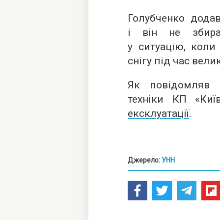
Голубченко додав
і він не збира
у ситуацію, коли
снігу під час вели
Як повідомляв 
техніки КП «Киї
ексклуатації
.
Джерело:
УНН