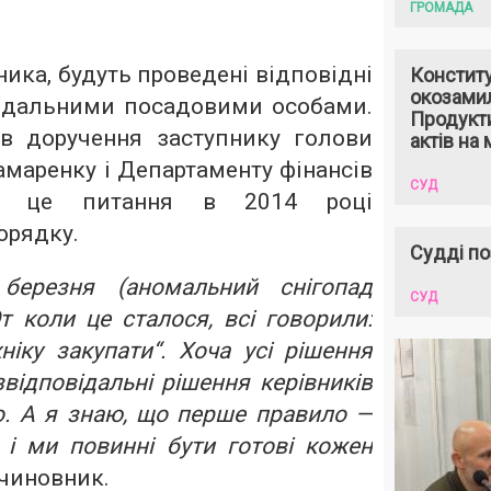
ГРОМАДА
ика, будуть проведені відповідні
Констит
окозами
ідальними посадовими особами.
Продукти
ав доручення заступнику голови
актів на 
маренку і Департаменту фінансів
СУД
и це питання в 2014 році
орядку.
Судді по
ерезня (аномальний снігопад
СУД
От коли це сталося, всі говорили:
хніку закупати“. Хоча усі рішення
звідповідальні рішення керівників
о. А я знаю, що перше правило —
 і ми повинні бути готові кожен
 чиновник.