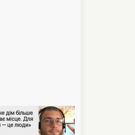
е дім більше
ає місце. Для
м — це люди»