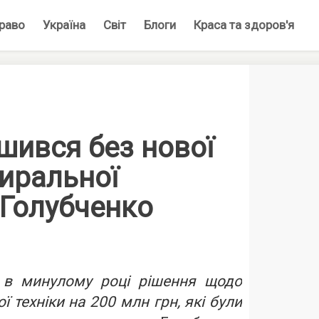
раво
Україна
Світ
Блоги
Краса та здоров'я
шився без нової
иральної
 Голубченко
 в минулому році рішення щодо
ї техніки на 200 млн грн, які були