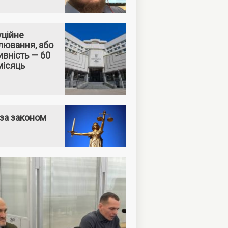
уційне
лювання, або
вність — 60
місяць
за законом