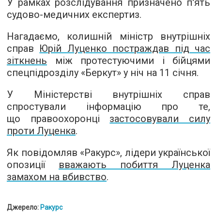
У рамках розслідування призначено п'ять
судово-медичних експертиз.
Нагадаємо, колишній міністр внутрішніх
справ
Юрій Луценко постраждав під час
зіткнень
між протестуючими і бійцями
спецпідрозділу «Беркут» у ніч на 11 січня.
У Міністерстві внутрішніх справ
спростували інформацію про те,
що правоохоронці
застосовували силу
проти Луценка
.
Як повідомляв «Ракурс», лідери української
опозиції
вважають побиття Луценка
замахом на вбивство
.
Джерело:
Ракурс