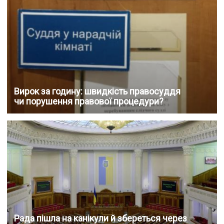
Вирок за годину: швидкість правосуддя
чи порушення правової процедури?
Рада пішла на канікули й збереться через