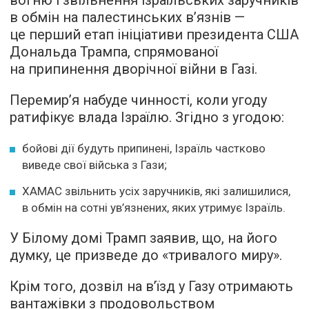
вогню і звільнення ізраїльських заручників
в обмін на палестинських в’язнів —
це перший етап ініціативи президента США
Дональда Трампа, спрямованої
на припинення дворічної війни в Газі.
Перемир’я набуде чинності, коли угоду
ратифікує влада Ізраїлю. Згідно з угодою:
бойові дії будуть припинені, Ізраїль частково
виведе свої війська з Гази;
ХАМАС звільнить усіх заручників, які залишилися,
в обмін на сотні ув’язнених, яких утримує Ізраїль.
У Білому домі Трамп заявив, що, на його
думку, це призведе до «тривалого миру».
Крім того, дозвіл на в’їзд у Газу отримають
вантажівки з продовольством