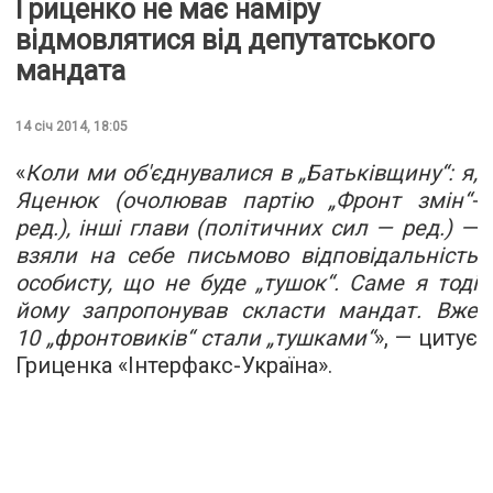
Гриценко не має наміру
відмовлятися від депутатського
мандата
14 січ 2014, 18:05
«
Коли ми об'єднувалися в „Батьківщину“: я,
Яценюк (очолював партію „Фронт змін“-
ред.), інші глави (політичних сил — ред.) —
взяли на себе письмово відповідальність
особисту, що не буде „тушок“. Саме я тоді
йому запропонував скласти мандат. Вже
10 „фронтовиків“ стали „тушками“
», — цитує
Гриценка «Інтерфакс-Україна».