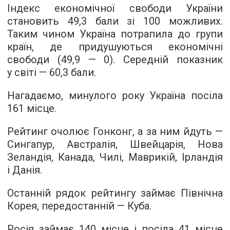
Індекс економічної свободи України
становить 49,3 бали зі 100 можливих.
Таким чином Україна потрапила до групи
країн, де придушуються економічні
свободи (49,9 — 0). Середній показник
у світі — 60,3 бали.
Нагадаємо, минулого року Україна посіла
161 місце.
Рейтинг очолює Гонконг, а за ним йдуть —
Сингапур, Австралія, Швейцарія, Нова
Зеландія, Канада, Чилі, Маврикій, Ірландія
і Данія.
Останній рядок рейтингу займає Північна
Корея, передостанній — Куба.
Росія займає 140 місце і посіла 41 місце