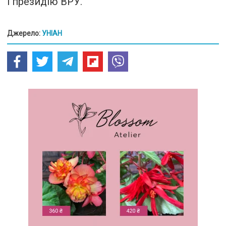
і президію ВРУ.
Джерело:
УНІАН