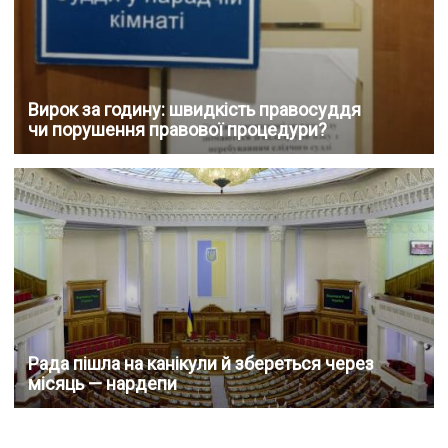
Вирок за годину: швидкість правосуддя
чи порушення правової процедури?
Рада пішла на канікули й збереться через
місяць — нардепи