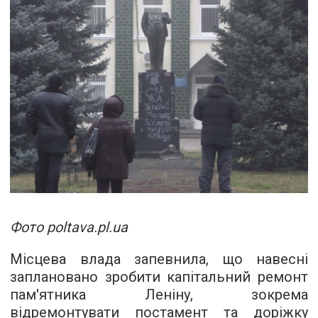
Фото poltava.pl.ua
Місцева влада запевнила, що навесні
заплановано зробити капітальний ремонт
пам'ятника Леніну, зокрема
відремонтувати постамент та доріжку