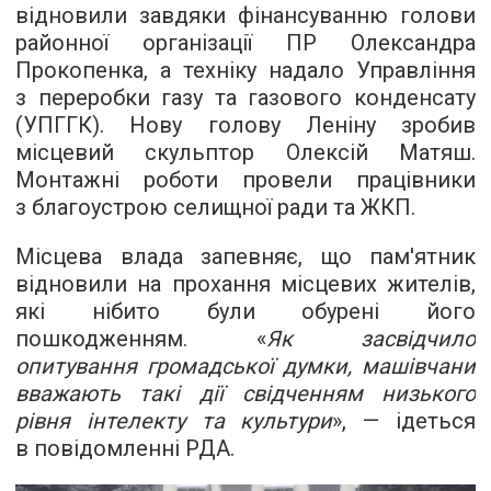
відновили завдяки фінансуванню голови
районної організації ПР Олександра
Прокопенка, а техніку надало Управління
з переробки газу та газового конденсату
(УПГГК). Нову голову Леніну зробив
місцевий скульптор Олексій Матяш.
Монтажні роботи провели працівники
з благоустрою селищної ради та ЖКП.
Місцева влада запевняє, що пам'ятник
відновили на прохання місцевих жителів,
які нібито були обурені його
пошкодженням. «
Як засвідчило
опитування громадської думки, машівчани
вважають такі дії свідченням низького
рівня інтелекту та культури
», — ідеться
в повідомленні РДА.