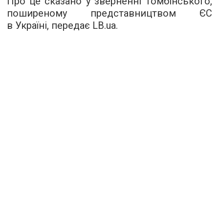
Про це сказано у зверненні Томбінського,
поширеному представництвом ЄС
в Україні, передає LB.ua.