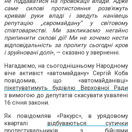
не піддаватися на провокації влади. Адже
саме силові протистояння розв'яжуть
криваві руки владі і зведуть нанівець
репутацію „євромайдану“ у світовому
співтоваристві. Ми закликаємо негайно
припинити силові дії! Ми не хочемо нести
відповідальність за пролиту сьогодні кров
і зруйновані долі
», — сказано у зверненні.
Нагадаємо, на сьогоднішньому Народному
віче активіст «​​автомайдану» Сергій Коба
повідомив, що «автомайданівці»
пікетуватимуть будівлю Верховної Ради
з вимогою до депутатів скасувати ухвалені
16 січня закони.
Як повідомляв «Ракурс», в урядовому
кварталі
відбуваються сутички
протестувальників з бійцями