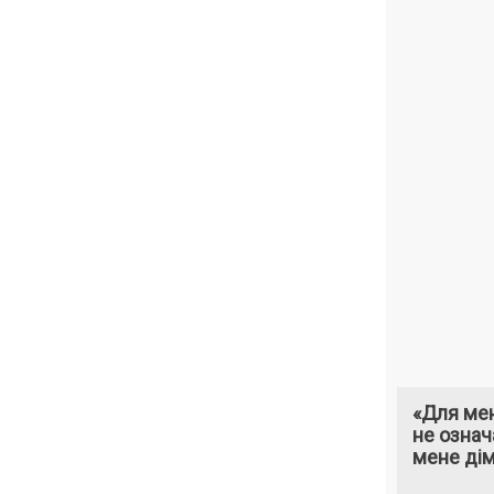
«Для мен
не означ
мене ді