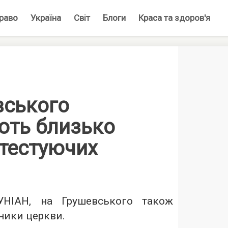
раво
Україна
Світ
Блоги
Краса та здоров'я
вського
ють близько
отестуючих
УНІАН, на Грушевського також
ники церкви.