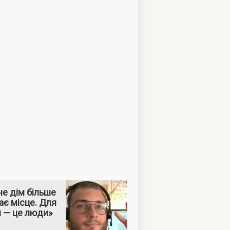
е дім більше
ає місце. Для
м — це люди»