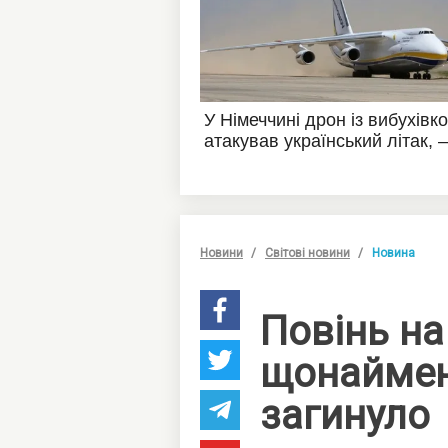
Новини
Світові новини
Новина
Повінь на
щонаймен
загинуло