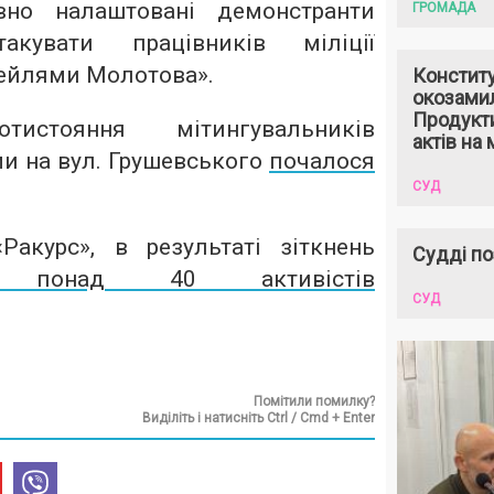
вно налаштовані демонстранти
ГРОМАДА
акувати працівників міліції
тейлями Молотова».
Констит
окозами
Продукти
тистояння мітингувальників
актів на 
ми на вул. Грушевського
почалося
СУД
акурс», в результаті зіткнень
Судді по
ано понад 40 активістів
СУД
Помітили помилку?
Виділіть і натисніть Ctrl / Cmd + Enter