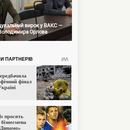
увальний вирок у ВАКС —
Володимира Орлова