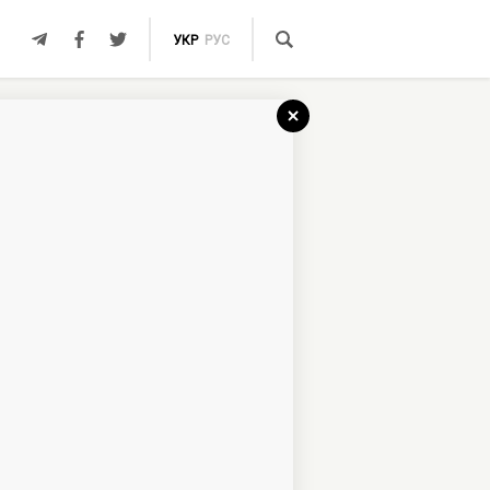
УКР
РУС