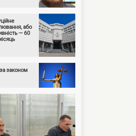
уційне
лювання, або
вність — 60
місяць
за законом