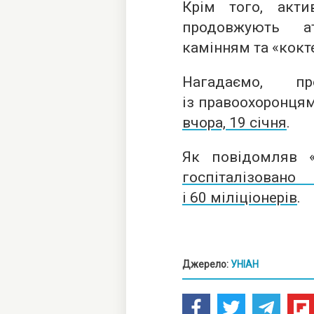
Крім того, акти
продовжують ат
камінням та «кок
Нагадаємо, про
із правоохоронця
вчора, 19 січня
.
Як повідомляв «Р
госпіталізов
і 60 міліціонерів
.
Джерело:
УНІАН