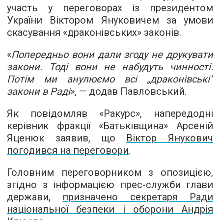
участь у переговорах із президентом
України Віктором Януковичем за умови
скасування «драконівських» законів.
«
Попередньо вони дали згоду не друкувати
закони. Тоді вони не набудуть чинності.
Потім ми анулюємо всі „драконівські“
закони в Раді
», — додав Павловський.
Як повідомляв «Ракурс», напередодні
керівник фракції «Батьківщина» Арсеній
Яценюк заявив, що
Віктор Янукович
погодився на переговори
.
Головним переговорником з опозицією,
згідно з інформацією прес-служби глави
держави,
призначено секретаря Ради
національної безпеки і оборони Андрія