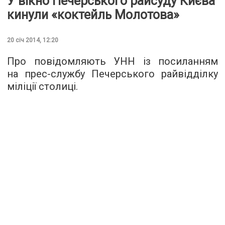
У вікно Печерського райсуду Києва
кинули «коктейль Молотова»
20 січ 2014, 12:20
Про повідомляють УНН із посиланням
на прес-службу Печерського райвідділку
міліції столиці.