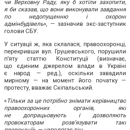
чи Верховну Раду, яку б хотіли захопити,
я би сказав, що вони виконували завдання
по недопущенню і охороні
адмінбудівель
», — зазначив экс-заступник
голови СБУ.
У ситуації ж, яка склалася, правоохоронці,
перекривши вул. Грушевського, порушили
п'яту статтю Конституції (визначає,
що єдиним джерелом влади в Україні
є народ — ред.), оскільки завадили
мирному — на момент його початку —
протесту, вважає Скіпальський.
«
Тільки за це потрібно знімати керівництво
правоохоронних органів, які
не допрацьовують і дозволяють
провокаторам розв’язувати такі
провокації
», — наполягає він.