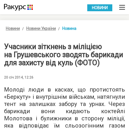
УКР
РУС
НОВИНИ
Новини
Новини України
Новина
Учасники зіткнень з міліцією
на Грушевського зводять барикади
для захисту від куль (ФОТО)
20 січ 2014, 12:26
Молоді люди в касках, що протистоять
«Беркуту» і внутрішнім військам, натягнули
тент на залишках забору та урнах. Через
барикади вони кидають коктейлі
Молотова і булижники в сторону міліції,
яка відповідає їм сльозогінним газом