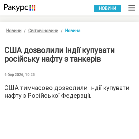
УКР
РУС
НОВИНИ
Новини
Світові новини
Новина
США дозволили Індії купувати
російську нафту з танкерів
6 бер 2026, 10:25
США тимчасово дозволили Індії купувати
нафту з Російської Федерації.