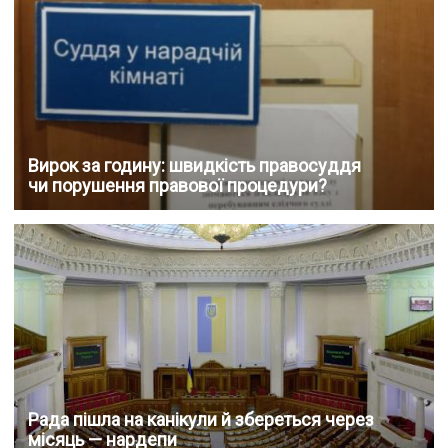
Вирок за годину: швидкість правосуддя
чи порушення правової процедури?
Рада пішла на канікули й збереться через
місяць — нардепи