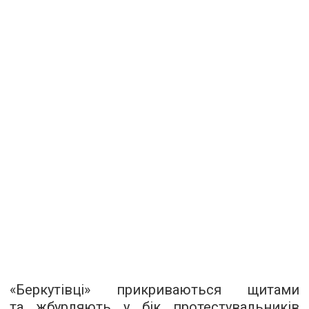
«Беркутівці» прикриваються щитами
та жбурляють у бік протестувальників