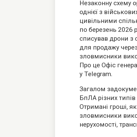
Незаконну схему о
однієї з військови
цивільними спіль
по березень 2026 
списував дрони з 
для продажу через
зловмисники вико
Про це Офіс генер
у Telegram.
Загалом задокуме
БпЛА різних типів 
Отримані гроші, я
зловмисники вико
нерухомості, транс