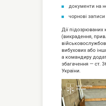
документи на не
чорнові записи
Дії підозрюваних к
(викрадення, прив
військовослужбовц
вибухових або інш
а командиру дода
збагачення — ст. 
України.