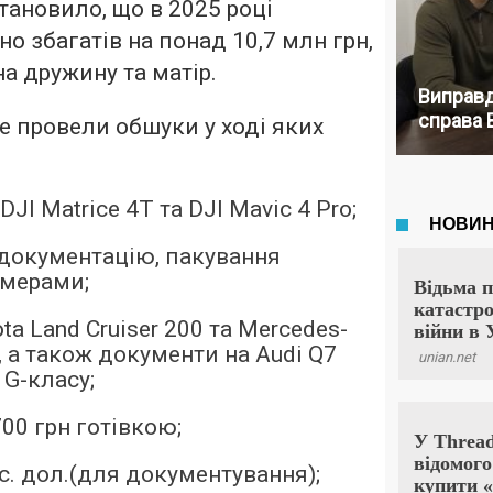
тановило, що в 2025 році
о збагатів на понад 10,7 млн грн,
а дружину та матір.
Виправд
справа 
 провели обшуки у ході яких
JI Matrice 4T та DJI Mavic 4 Pro;
документацію, пакування
омерами;
ta Land Cruiser 200 та Mercedes-
, а також документи на Audi Q7
 G-класу;
700 грн готівкою;
ис. дол.(для документування);