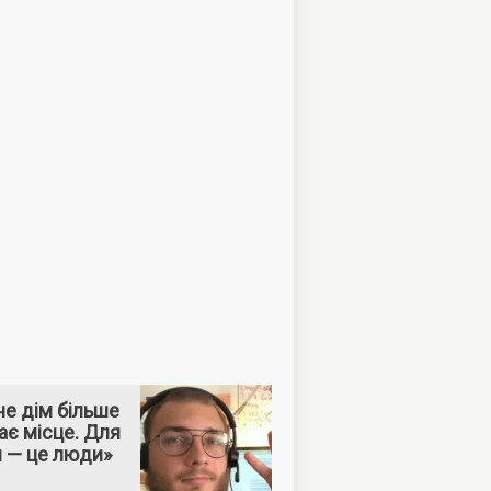
е дім більше
ає місце. Для
м — це люди»