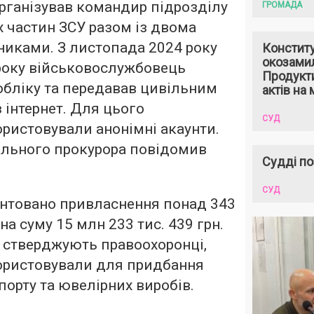
рганізував командир підрозділу
ГРОМАДА
х частин ЗСУ разом із двома
никами. З листопада 2024 року
Констит
окозами
року військовослужбовець
Продукти
обліку та передавав цивільним
актів на 
 інтернет. Для цього
СУД
ристовували анонімні акаунти.
ального прокурора повідомив
Судді по
СУД
нтовано привласнення понад 343
на суму 15 млн 233 тис. 439 грн.
к стверджують правоохоронці,
ристовували для придбання
порту та ювелірних виробів.