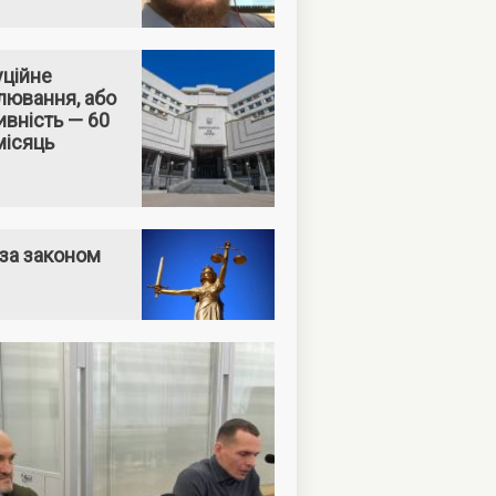
уційне
лювання, або
вність — 60
місяць
за законом