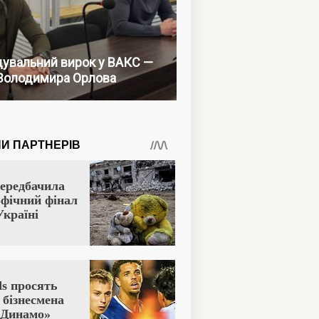
увальний вирок у ВАКС —
Володимира Орлова