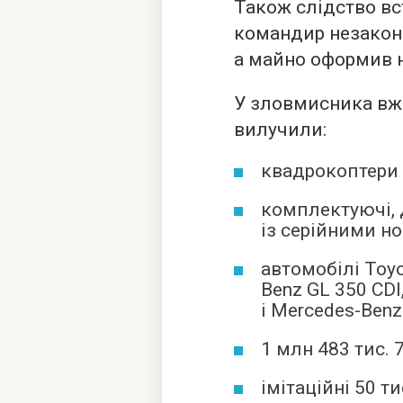
Також слідство вс
командир незаконн
а майно оформив н
У зловмисника вже
вилучили:
квадрокоптери D
комплектуючі, 
із серійними н
автомобілі Toyo
Benz GL 350 CDI
і Mercedes-Benz
1 млн 483 тис. 
імітаційні 50 т