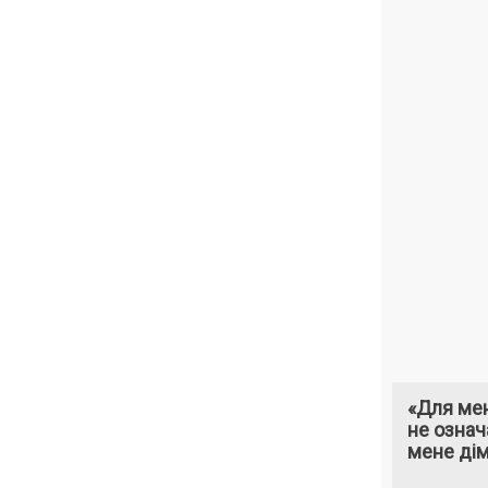
«Для мен
не означ
мене ді