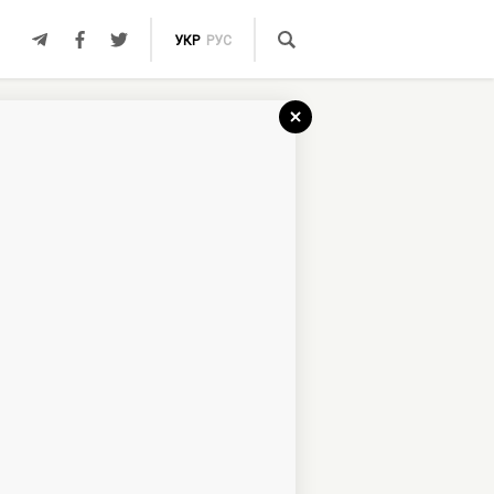
УКР
РУС