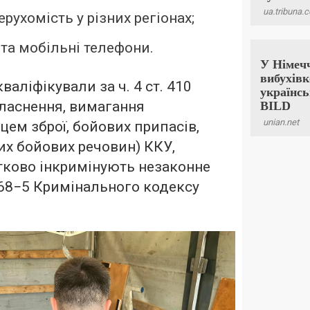
рухомість у різних регіонах;
 та мобільні телефони.
валіфікували за ч. 4 ст. 410
ласнення, вимагання
ем зброї, бойових припасів,
их бойових речовин) ККУ,
тково інкримінують незаконне
368−5 Кримінального кодексу