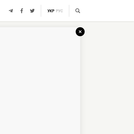
УКР
РУС