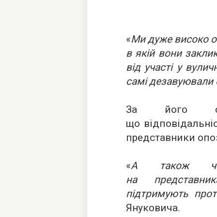
«
Ми дуже високо о
в якій вони закли
від участі у вулич
самі дезавуювали 
За його сл
що відповідальніс
представники опо
«
А також час
на представник
підтримують прот
Януковича.