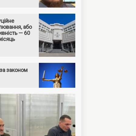
уційне
лювання, або
вність — 60
місяць
за законом