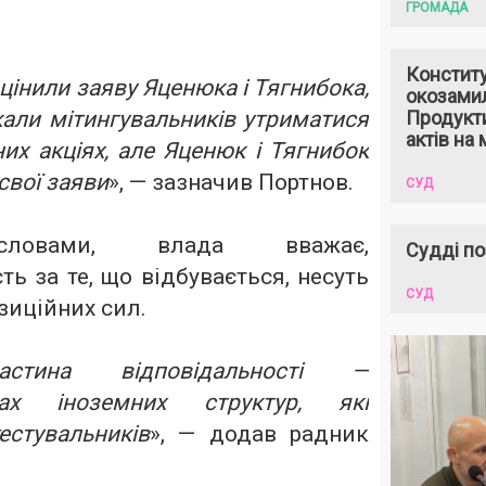
ГРОМАДА
Констит
цінили заяву Яценюка і Тягнибока,
окозами
кали мітингувальників утриматися
Продукти
актів на 
них акціях, але Яценюк і Тягнибок
свої заяви
», — зазначив Портнов.
СУД
овами, влада вважає,
Судді по
ть за те, що відбувається, несуть
СУД
зиційних сил.
тина відповідальності —
ах іноземних структур, які
естувальників
», — додав радник