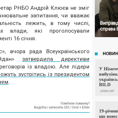
ретар РНБО Андрій Клюєв не зміг
очнювальне запитання, чи вважає
альність лежить, в тому числі,
Виправд
справа 
ах влади, які проголосували
енті 16 січня.
», вчора рада Всеукраїнського
айдан»
затвердила директиви
реговорів із владою. Але лідери
ожуть зустрітись із президентом
чем
.
Помітили помилку?
Виділіть і натисніть Ctrl / Cmd + Enter