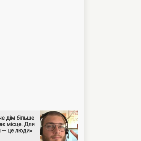
е дім більше
ає місце. Для
м — це люди»