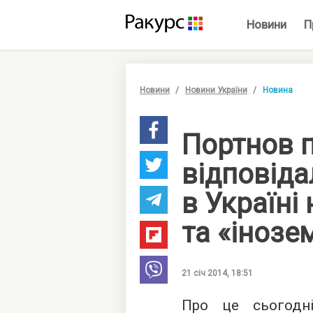
Новини
П
Новини
Новини України
Новина
Портнов 
відповіда
в Україні
та «інозе
21 січ 2014, 18:51
Про це сьогодні