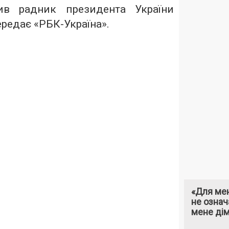
ив радник президента України
ередає «РБК-Україна».
«Для мен
не означ
мене ді