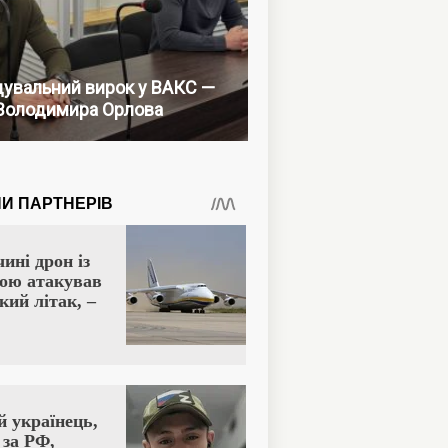
увальний вирок у ВАКС —
Володимира Орлова