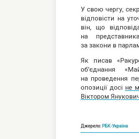
У свою чергу, сек
відповісти на ут
він, що відповід
на представник
за закони в парлам
Як писав «Ракурс
об'єднання «М
на проведення пе
опозиції досі
не м
Віктором Янукови
Джерело:
РБК-Україна