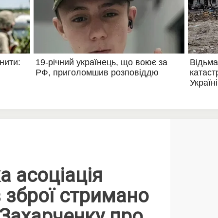
а асоціація
 зброї стримано
 Захарченку про