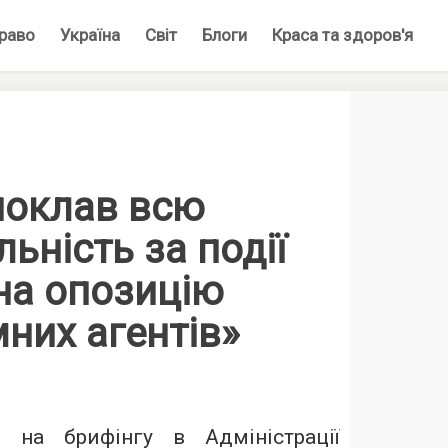
раво
Україна
Світ
Блоги
Краса та здоров'я
поклав всю
льність за події
 на опозицію
мних агентів»
 на брифінгу в Адміністрації