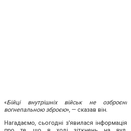
«
Бійці внутрішніх військ не озброєні
вогнепальною зброєю
», — сказав він.
Нагадаємо, сьогодні з'явилася інформація
про те, що в ході зіткнень на вул.