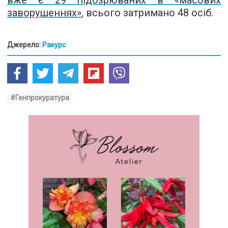
вже є 29 підозрюваних в «масових
заворушеннях»
, всього затримано 48 осіб.
Джерело:
Ракурс
#Генпрокуратура