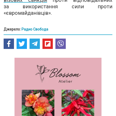
візових санкцій
проти відповідальних
за використання сили проти
«євромайданівців».
Джерело:
Радио Свобода