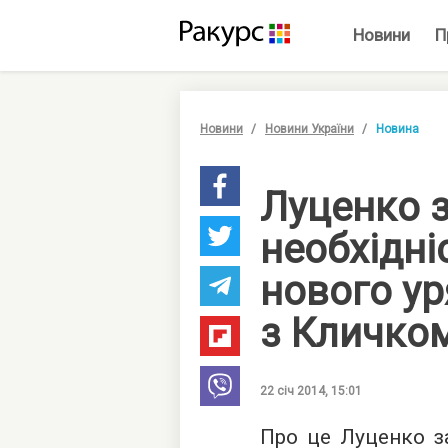
Новини
П
Новини
Новини України
Новина
Луценко 
необхідні
нового ур
з Кличко
22 січ 2014, 15:01
Про це Луценко за