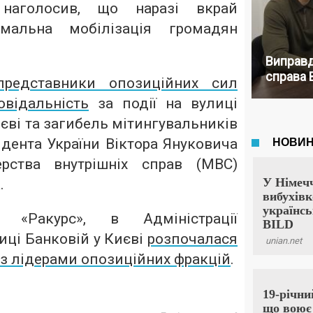
наголосив, що наразі вкрай
имальна мобілізація громадян
Виправд
справа 
пр
едставники опозиційних сил
відальність
за події на вулиці
єві та загибель мітингувальників
дента України Віктора Януковича
ерства внутрішніх справ (МВС)
.
 «Ракурс», в Адміністрації
иці Банковій у Києві
розпочалася
 з лідерами опозиційних фракцій
.