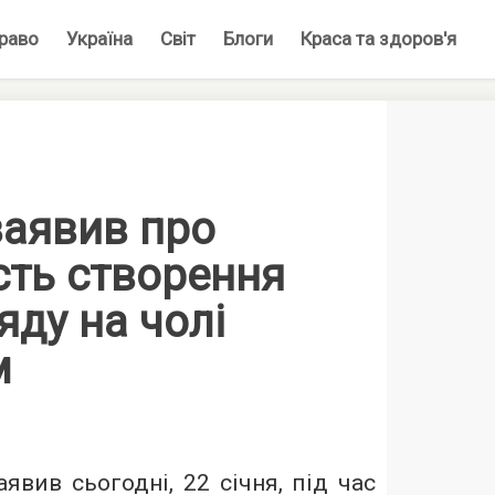
раво
Україна
Світ
Блоги
Краса та здоров'я
заявив про
сть створення
яду на чолі
м
явив сьогодні, 22 січня, під час