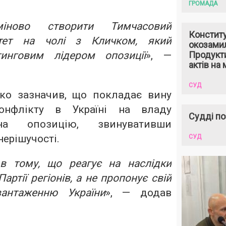
ГРОМАДА
міново створити Тимчасовий
Констит
ітет на чолі з Кличком, який
окозами
инговим лідером опозиції
», —
Продукти
актів на 
СУД
ко зазначив, що покладає вину
онфлікту в Україні на владу
Судді по
а опозицію, звинувативши
нерішучості.
СУД
в тому, що реагує на наслідки
артії регіонів, а не пропонує свій
антаженню України
», — додав