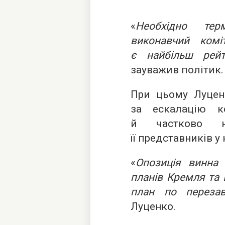
«
Необхідно тер
виконавчий ком
є найбільш рейт
зауважив політик.
При цьому Луцен
за ескалацію к
й частково н
її представників у 
«
Опозиція винна 
планів Кремля та П
план по перезав
Луценко.