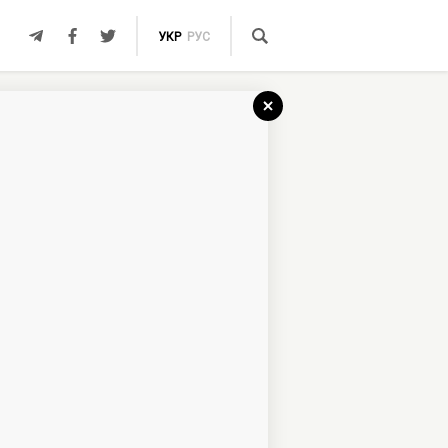
УКР
РУС