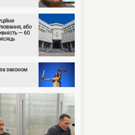
уційне
лювання, або
вність — 60
місяць
за законом