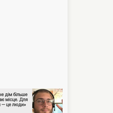
е дім більше
ає місце. Для
м — це люди»