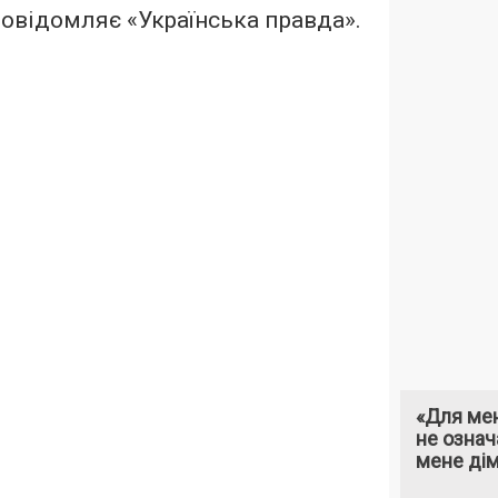
 повідомляє «Українська правда».
«Для мен
не означ
мене ді