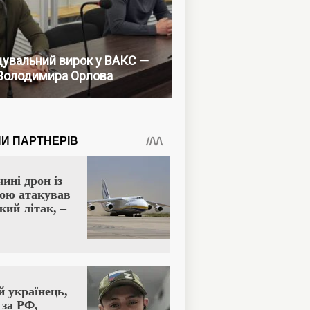
увальний вирок у ВАКС —
Володимира Орлова