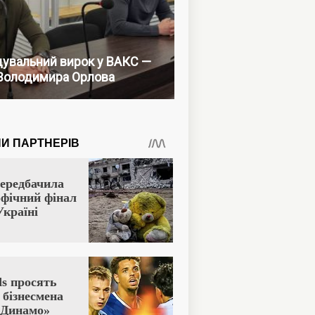
увальний вирок у ВАКС —
Володимира Орлова