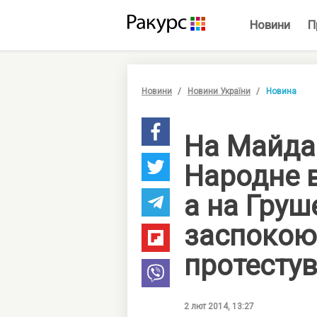
Новини
П
Новини
Новини України
Новина
На Майда
Народне в
а на Груш
заспокою
протесту
2 лют 2014, 13:27