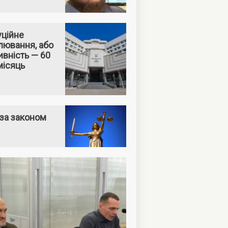
уційне
лювання, або
вність — 60
місяць
за законом