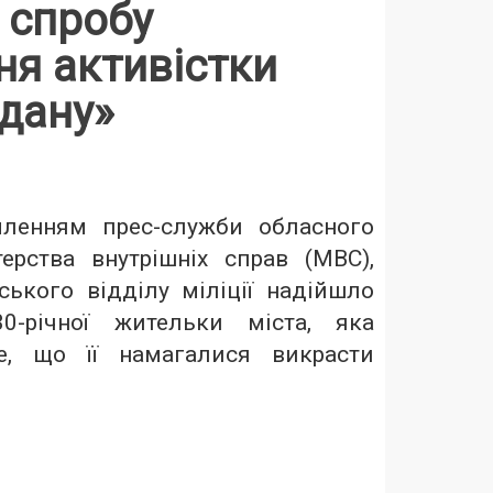
 спробу
ня активістки
дану»
мленням прес-служби обласного
терства внутрішніх справ (МВС),
ського відділу міліції надійшло
30-річної
жительки міста, яка
е, що її намагалися викрасти