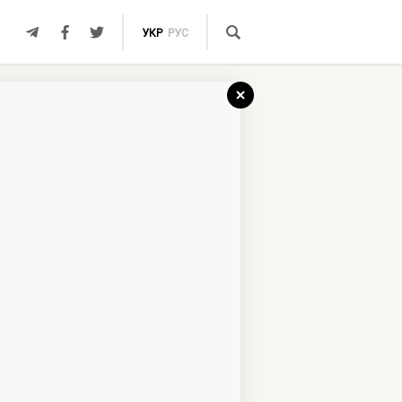
УКР
РУС