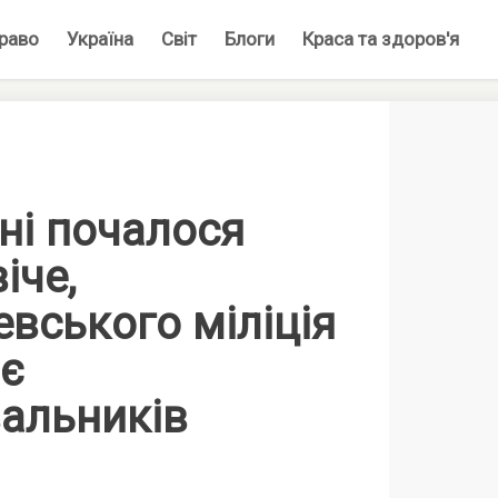
раво
Україна
Світ
Блоги
Краса та здоров'я
ні почалося
іче,
евського міліція
є
вальників