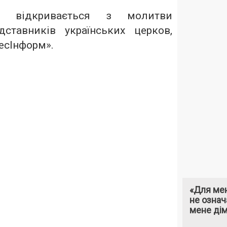
но відкривається з молитви
ставників українських церков,
есІнформ
».
«Для мен
не означ
мене ді