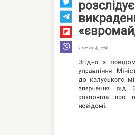
розслідує
викраден
«євромай
2 лют 2014, 12:58
Згідно з повідо
управління Мініс
до калуського мі
звернення від
розповіла про т
невідомі.