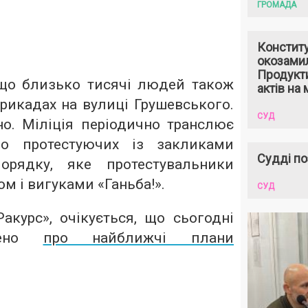
ГРОМАДА
Констит
окозами
Продукти
що близько тисячі людей також
актів на 
рикадах на вулиці Грушевського.
СУД
но. Міліція періодично транслює
до протестуючих із закликами
Судді по
орядку, яке протестувальники
м і вигуками «Ганьба!».
СУД
акурс», очікується, що сьогодні
лено
про найближчі плани