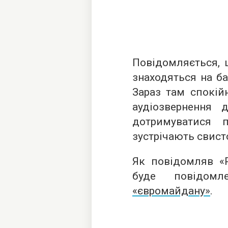
Повідомляється, 
знаходяться на ба
Зараз там спокій
аудіозвернення 
дотримуватися п
зустрічають свисто
Як повідомляв «Р
буде повідом
«євромайдану»
.