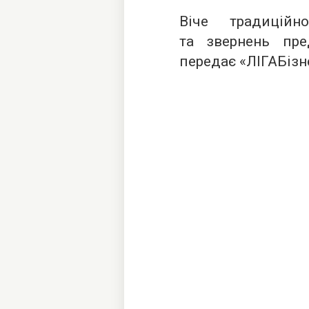
Віче традицій
та звернень пред
передає «
ЛІГАБізн