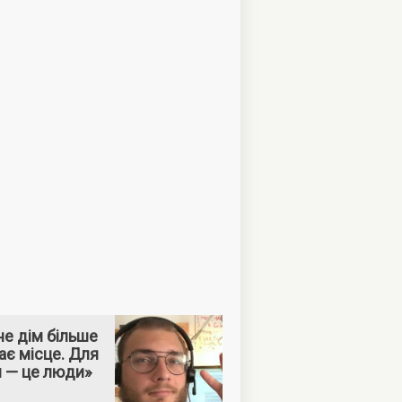
е дім більше
ає місце. Для
м — це люди»