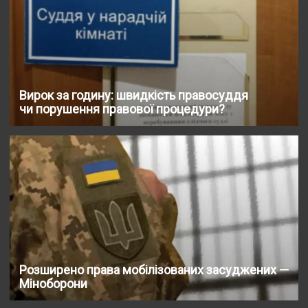
Вирок за годину: швидкість правосуддя
чи порушення правової процедури?
Розширено права мобілізованих засуджених —
Міноборони