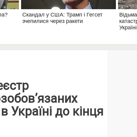
еєстр
озобов’язаних
в Україні до кінця