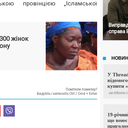
ською провінцією „Ісламської
Виправд
справа 
 300 жінок
лону
Помітили помилку?
Виділіть і натисніть Ctrl / Cmd + Enter