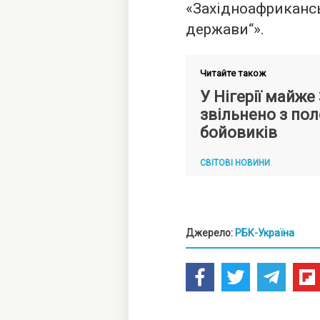
«Західноафрикан
держави“».
Читайте також
У Нігерії майже
звільнено з по
бойовиків
СВІТОВІ НОВИНИ
Джерело:
РБК-Україна