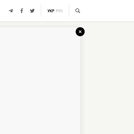
УКР
РУС