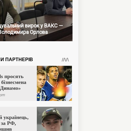
увальний вирок у ВАКС —
Володимира Орлова