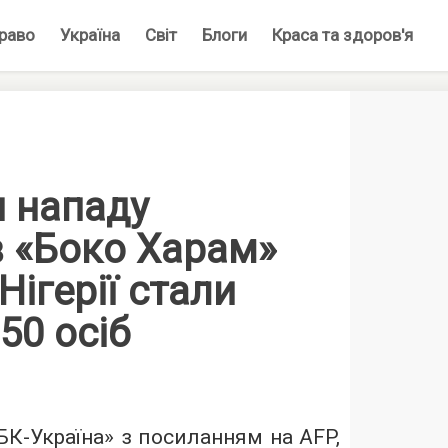
раво
Україна
Світ
Блоги
Краса та здоров'я
 нападу
в «Боко Харам»
Нігерії стали
50 осіб
БК-Україна»
з посиланням на AFP,