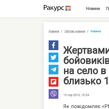
Новини
П
Новини
Світові новини
Новина
Жертвами
бойовикі
на село в 
близько 1
19 сер 2015, 15:54
Як повідомляє «Р