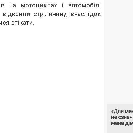
ів на мотоциклах і автомобілі
 відкрили стрілянину, внаслідок
ися втікати.
«Для мен
не означ
мене ді