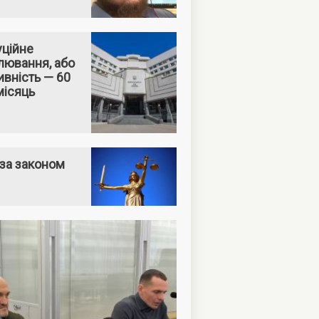
уційне
лювання, або
вність — 60
місяць
за законом