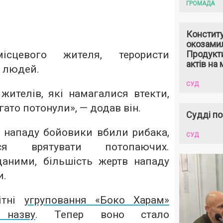
ГРОМАДА
Констит
окозами
сцевого жителя, терористи
Продукти
актів на 
а людей.
СУД
жителів, які намагалися втекти,
агато потонули», — додав він.
Судді по
с нападу бойовики вбили рибака,
СУД
ся врятувати потопаючих.
аними, більшість жертв нападу
и.
ітні
угруповання «Боко Харам»
назву
. Тепер воно стало