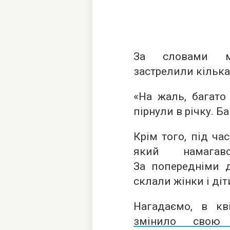
За словами мі
застрелили кільк
«На жаль, багато 
пірнули в річку. Б
Крім того, під ча
який намагав
За попередніми д
склали жінки і діт
Нагадаємо, в кв
змінило свою 