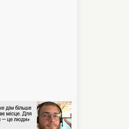
е дім більше
ає місце. Для
м — це люди»