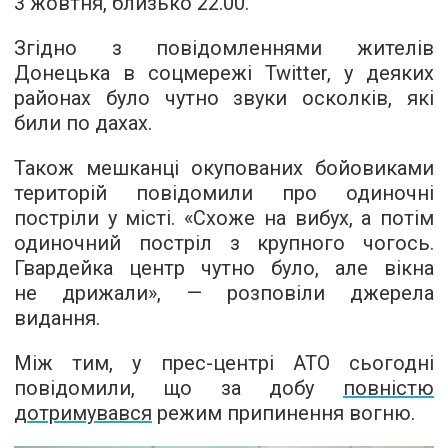
3 жовтня,
близько 22.00
.
Згідно з повідомленнями жителів
Донецька в соцмережі Twitter, у деяких
районах було чутно звуки осколків, які
били по дахах.
Також мешканці окупованих бойовиками
територій повідомили про одиночні
постріли у місті. «Схоже на вибух, а потім
одиночний постріл з крупного чогось.
Гвардейка центр чутно було, але вікна
не дрижали», — розповіли джерела
видання.
Між тим, у прес-центрі АТО сьогодні
повідомили, що за добу
повністю
дотримувався
режим припинення вогню.