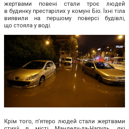
жертвами повені стали троє людей
в будинку престарілих у комуні Біо. Їхні тіла
виявили на першому поверсі будівлі,
що стояла у воді.
Крім того, п’ятеро людей стали жертвами
стихії в місті Манделу-ла-Напуль, які