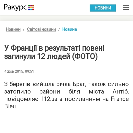
УКР
РУС
НОВИНИ
Новини
Світові новини
Новина
У Франції в результаті повені
загинули 12 людей (ФОТО)
4 жов 2015, 09:51
З берегів вийшла річка Браг, також сильно
затопило райони біля міста Антіб,
повідомляє
112.ua
з посиланням на France
Bleu.