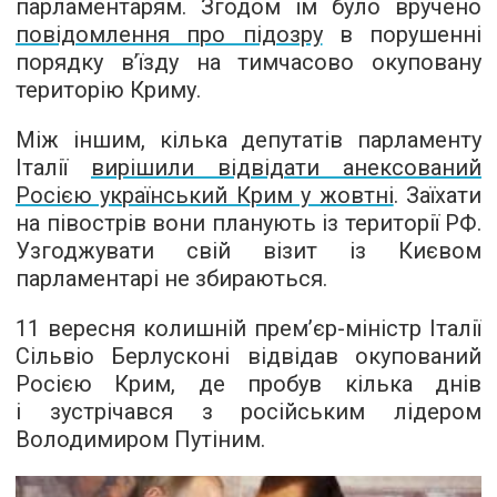
парламентарям. Згодом їм було вручено
повідомлення про підозру
в порушенні
порядку в’їзду на тимчасово окуповану
територію Криму.
Між іншим, кілька депутатів парламенту
Італії
вирішили відвідати анексований
Росією український Крим у жовтні
. Заїхати
на півострів вони планують із території РФ.
Узгоджувати свій візит із Києвом
парламентарі не збираються.
11 вересня колишній прем’єр-міністр Італії
Сільвіо Берлусконі відвідав окупований
Росією Крим, де пробув кілька днів
і зустрічався з російським лідером
Володимиром Путіним.