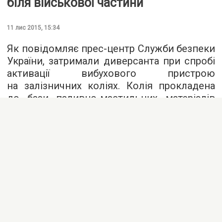
біля військової частини
11 лис 2015, 15:34
Як повідомляє
прес-центр
Служби безпеки
України, затримали диверсанта при спробі
активації вибухового пристрою
на залізничних коліях. Колія прокладена
до бази паливно-мастильних матеріалів
військової частини Збройних сил.