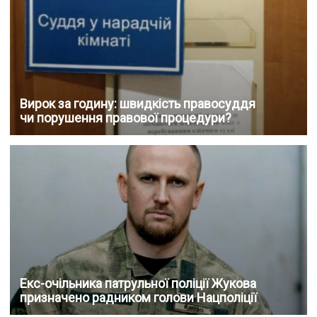
Вирок за годину: швидкість правосуддя
чи порушення правової процедури?
Екс-очільника патрульної поліції Жукова
призначено радником голови Нацполіції