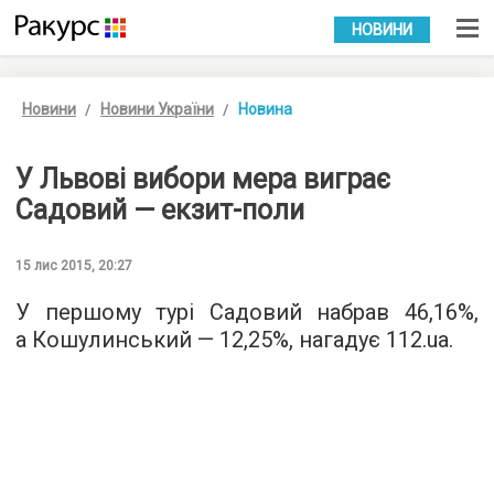
УКР
РУС
НОВИНИ
Новини
Новини України
Новина
У Львові вибори мера виграє
Садовий — екзит-поли
15 лис 2015, 20:27
У першому турі Садовий набрав 46,16%,
а Кошулинський — 12,25%, нагадує
112.ua
.